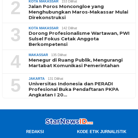
2
KOTA MAKASSAR
153 Dilihat
Jalan Poros Moncongloe yang
Menghubungkan Maros-Makassar Mulai
Direkonstruksi
3
KOTA MAKASSAR
142 Dilihat
Dorong Profesionalisme Wartawan, PWI
Sulsel Fokus Cetak Anggota
Berkompetensi
4
MAKASSAR
135 Dilihat
Menegur di Ruang Publik, Mengurangi
Martabat Komunikasi Pemerintahan
5
JAKARTA
131 Dilihat
Universitas Indonesia dan PERADI
Profesional Buka Pendaftaran PKPA
Angkatan I 20…
REDAKSI
KODE ETIK JURNALISTIK