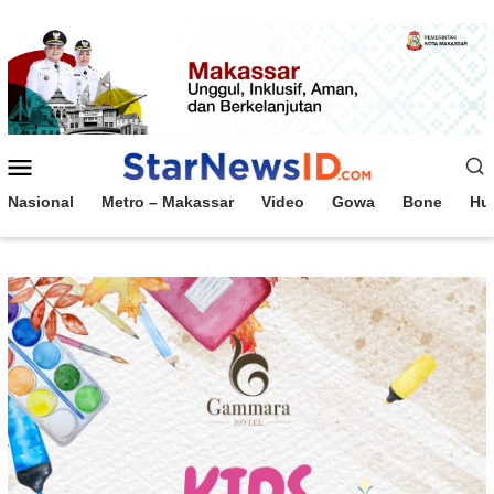
Loncat
ke
konten
Menu
Mobile
Nasional
Metro – Makassar
Video
Gowa
Bone
Hu