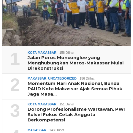
1
KOTA MAKASSAR
158 Dilihat
Jalan Poros Moncongloe yang
Menghubungkan Maros-Makassar Mulai
Direkonstruksi
2
MAKASSAR
,
UNCATEGORIZED
156 Dilihat
Momentum Hari Anak Nasional, Bunda
PAUD Kota Makassar Ajak Semua Pihak
Jaga Masa…
3
KOTA MAKASSAR
151 Dilihat
Dorong Profesionalisme Wartawan, PWI
Sulsel Fokus Cetak Anggota
Berkompetensi
MAKASSAR
143 Dilihat