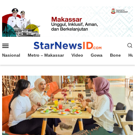
Loncat
ke
konten
Menu
Mobile
Nasional
Metro – Makassar
Video
Gowa
Bone
Hu