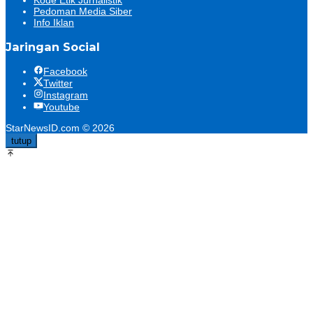
Kode Etik Jurnalistik
Pedoman Media Siber
Info Iklan
Jaringan Social
Facebook
Twitter
Instagram
Youtube
StarNewsID.com © 2026
tutup