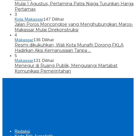
Mulai 1 Agustus, Pertamina Patra Niaga Turunkan Harga
Pertamax
3
Kota Makassar
147 Dilihat
Jalan Poros Moncongloe yang Menghubungkan Maros-
Makassar Mulai Direkonstruksi
4
Makassar
136 Dilihat
Resmi dikukuhkan, Wali Kota Munafri Dorong FKLA
Hadirkan Aksi Kemanusiaan Tanpa …
5
Makassar
131 Dilihat
Menegur di Ruang Publik, Mengurangi Martabat
Komunikasi Pemerintahan
Redaksi