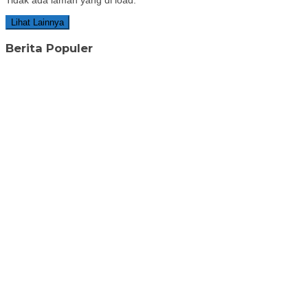
Tidak ada laman yang di load.
Lihat Lainnya
Berita Populer