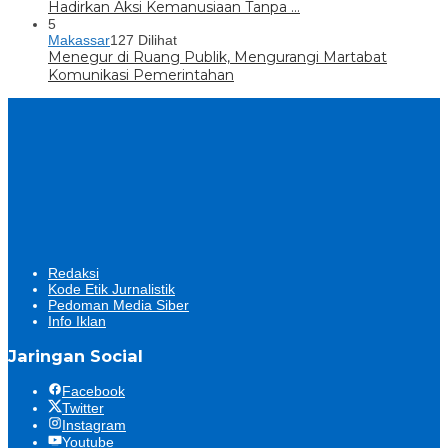
Hadirkan Aksi Kemanusiaan Tanpa …
5
Makassar
127 Dilihat
Menegur di Ruang Publik, Mengurangi Martabat
Komunikasi Pemerintahan
Redaksi
Kode Etik Jurnalistik
Pedoman Media Siber
Info Iklan
Jaringan Social
Facebook
Twitter
Instagram
Youtube