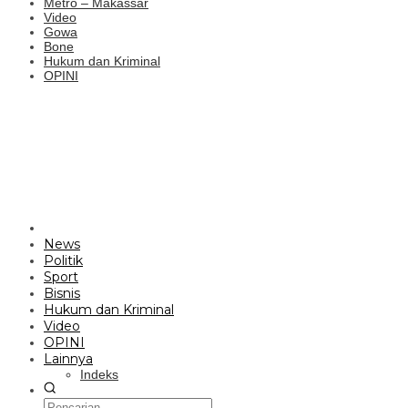
Metro – Makassar
Video
Gowa
Bone
Hukum dan Kriminal
OPINI
News
Politik
Sport
Bisnis
Hukum dan Kriminal
Video
OPINI
Lainnya
Indeks