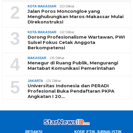
2
KOTA MAKASSAR
153 Dilihat
Jalan Poros Moncongloe yang
Menghubungkan Maros-Makassar Mulai
Direkonstruksi
3
KOTA MAKASSAR
142 Dilihat
Dorong Profesionalisme Wartawan, PWI
Sulsel Fokus Cetak Anggota
Berkompetensi
4
MAKASSAR
135 Dilihat
Menegur di Ruang Publik, Mengurangi
Martabat Komunikasi Pemerintahan
5
JAKARTA
131 Dilihat
Universitas Indonesia dan PERADI
Profesional Buka Pendaftaran PKPA
Angkatan I 20…
REDAKSI
KODE ETIK JURNALISTIK