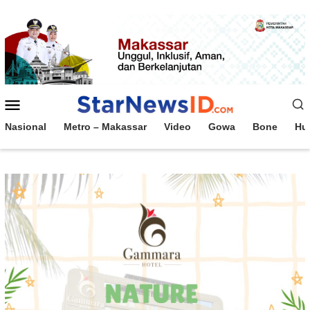
Loncat
ke
konten
Menu
Mobile
Nasional
Metro – Makassar
Video
Gowa
Bone
Hu