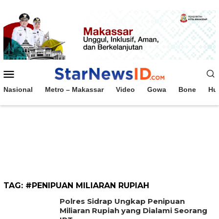
Loncat
ke
konten
Menu
Mobile
Nasional
Metro – Makassar
Video
Gowa
Bone
Hu
TAG:
#PENIPUAN MILIARAN RUPIAH
Polres Sidrap Ungkap Penipuan
Miliaran Rupiah yang Dialami Seorang