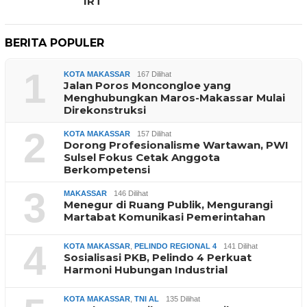
IRT
BERITA POPULER
1
KOTA MAKASSAR
167 Dilihat
Jalan Poros Moncongloe yang
Menghubungkan Maros-Makassar Mulai
Direkonstruksi
2
KOTA MAKASSAR
157 Dilihat
Dorong Profesionalisme Wartawan, PWI
Sulsel Fokus Cetak Anggota
Berkompetensi
3
MAKASSAR
146 Dilihat
Menegur di Ruang Publik, Mengurangi
Martabat Komunikasi Pemerintahan
4
KOTA MAKASSAR
,
PELINDO REGIONAL 4
141 Dilihat
Sosialisasi PKB, Pelindo 4 Perkuat
Harmoni Hubungan Industrial
KOTA MAKASSAR
,
TNI AL
135 Dilihat