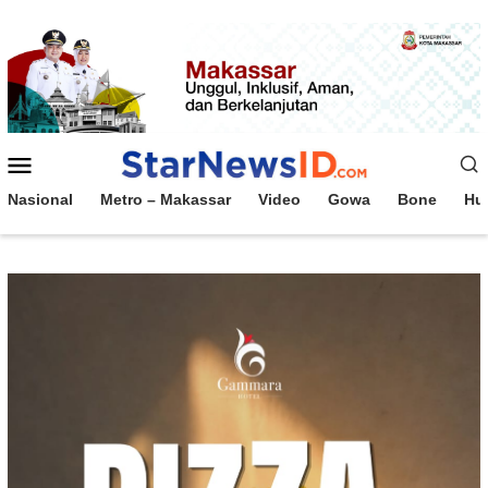
Loncat
ke
konten
Menu
Mobile
Nasional
Metro – Makassar
Video
Gowa
Bone
Hu