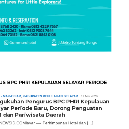
S BPC PHRI KEPULAUAN SELAYAR PERIODE
 - MAKASSAR
,
KABUPATEN KEPULAUAN SELAYAR
Slamet
11 Mei 2026
gukuhan Pengurus BPC PHRI Kepulauan
Riady
ayar Periode Baru, Dorong Penguatan
 dan Pariwisata Daerah
EWSID.COMlayar —- Perhimpunan Hotel dan […]