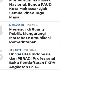
Momentum Hari Anak
Nasional, Bunda PAUD
Kota Makassar Ajak
Semua Pihak Jaga
Masa…
4
MAKASSAR
138 Dilihat
Menegur di Ruang
Publik, Mengurangi
Martabat Komunikasi
Pemerintahan
5
JAKARTA
131 Dilihat
Universitas Indonesia
dan PERADI Profesional
Buka Pendaftaran PKPA
Angkatan I 20…