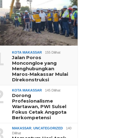
1
KOTA MAKASSAR
155 Dilihat
Jalan Poros
Moncongloe yang
Menghubungkan
Maros-Makassar Mulai
Direkonstruksi
2
KOTA MAKASSAR
145 Dilihat
Dorong
Profesionalisme
Wartawan, PWI Sulsel
Fokus Cetak Anggota
Berkompetensi
3
MAKASSAR
,
UNCATEGORIZED
140
Dilihat