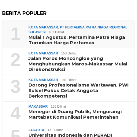
BERITA POPULER
1
KOTA MAKASSAR
,
PT PERTAMINA PATRA NIAGA REGIONAL
SULAWESI
162 Dilihat
Mulai 1 Agustus, Pertamina Patra Niaga
Turunkan Harga Pertamax
2
KOTA MAKASSAR
153 Dilihat
Jalan Poros Moncongloe yang
Menghubungkan Maros-Makassar Mulai
Direkonstruksi
3
KOTA MAKASSAR
141 Dilihat
Dorong Profesionalisme Wartawan, PWI
Sulsel Fokus Cetak Anggota
Berkompetensi
4
MAKASSAR
135 Dilihat
Menegur di Ruang Publik, Mengurangi
Martabat Komunikasi Pemerintahan
5
JAKARTA
131 Dilihat
Universitas Indonesia dan PERADI