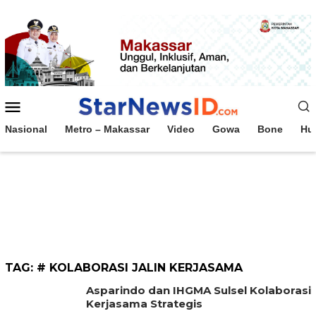
Loncat
ke
konten
Menu
Mobile
Nasional
Metro – Makassar
Video
Gowa
Bone
Hu
TAG:
# KOLABORASI JALIN KERJASAMA
Asparindo dan IHGMA Sulsel Kolaborasi
Kerjasama Strategis