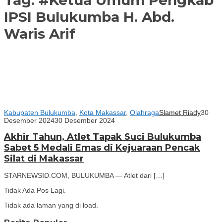
IPSI Bulukumba H. Abd.
Waris Arif
Kabupaten Bulukumba
,
Kota Makassar
,
Olahraga
Slamet Riady
30
Desember 2024
30 Desember 2024
Akhir Tahun, Atlet Tapak Suci Bulukumba
Sabet 5 Medali Emas di Kejuaraan Pencak
Silat di Makassar
STARNEWSID.COM, BULUKUMBA — Atlet dari […]
Tidak Ada Pos Lagi.
Tidak ada laman yang di load.