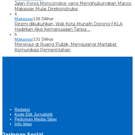
Jalan Poros Moncongloe yang Menghubungkan Maros-
Makassar Mulai Direkonstruksi
4
Makassar
136 Dilihat
Resmi dikukuhkan, Wali Kota Munafri Dorong FKLA
Hadirkan Aksi Kemanusiaan Tanpa …
5
Makassar
131 Dilihat
Menegur di Ruang Publik, Mengurangi Martabat
Komunikasi Pemerintahan
Redaksi
Kode Etik Jurnalistik
Pedoman Media Siber
Info Iklan
Jaringan Social