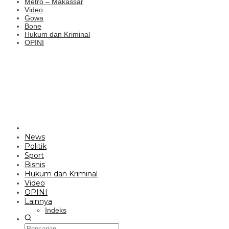
Metro – Makassar
Video
Gowa
Bone
Hukum dan Kriminal
OPINI
News
Politik
Sport
Bisnis
Hukum dan Kriminal
Video
OPINI
Lainnya
Indeks