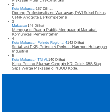
Makassar Mulai Direkonstruksi
2
Kota Makassar
157 Dilihat
Dorong Profesionalisme Wartawan, PWI Sulsel Fokus
Cetak Anggota Berkompetensi
3
Makassar
146 Dilihat
Menegur di Ruang Publik, Mengurangi Martabat
Komunikasi Pemerintahan
4
Kota Makassar
,
Pelindo Regional 4
142 Dilihat
Sosialisasi PKB, Pelindo 4 Perkuat Harmoni Hubungan
Industrial
5
Kota Makassar
,
TNI AL
140 Dilihat
Kapal Perang Siluman Canggih KRI Golok-688 Siap
Sapa Warga Makassar di NBOD Koda…