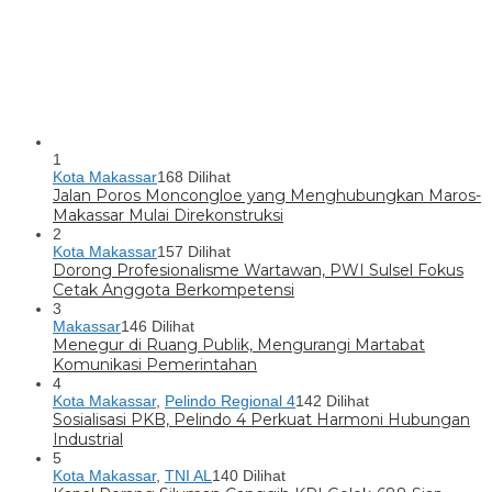
1
Kota Makassar
168 Dilihat
Jalan Poros Moncongloe yang Menghubungkan Maros-
Makassar Mulai Direkonstruksi
2
Kota Makassar
157 Dilihat
Dorong Profesionalisme Wartawan, PWI Sulsel Fokus
Cetak Anggota Berkompetensi
3
Makassar
146 Dilihat
Menegur di Ruang Publik, Mengurangi Martabat
Komunikasi Pemerintahan
4
Kota Makassar
,
Pelindo Regional 4
142 Dilihat
Sosialisasi PKB, Pelindo 4 Perkuat Harmoni Hubungan
Industrial
5
Kota Makassar
,
TNI AL
140 Dilihat