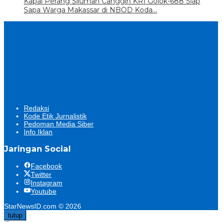
Kapal Perang Siluman Canggih KRI Golok-688 Siap
Sapa Warga Makassar di NBOD Koda…
Redaksi
Kode Etik Jurnalistik
Pedoman Media Siber
Info Iklan
Jaringan Social
Facebook
Twitter
Instagram
Youtube
StarNewsID.com © 2026
tutup