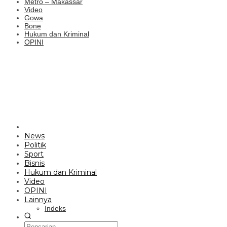
Metro – Makassar
Video
Gowa
Bone
Hukum dan Kriminal
OPINI
News
Politik
Sport
Bisnis
Hukum dan Kriminal
Video
OPINI
Lainnya
Indeks