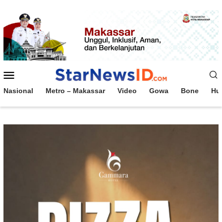
Loncat
ke
konten
Menu
Mobile
Nasional
Metro – Makassar
Video
Gowa
Bone
Hu