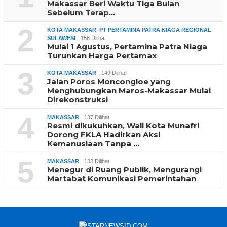
Makassar Beri Waktu Tiga Bulan
Sebelum Terap…
2
KOTA MAKASSAR
,
PT PERTAMINA PATRA NIAGA REGIONAL
SULAWESI
158 Dilihat
Mulai 1 Agustus, Pertamina Patra Niaga
Turunkan Harga Pertamax
3
KOTA MAKASSAR
149 Dilihat
Jalan Poros Moncongloe yang
Menghubungkan Maros-Makassar Mulai
Direkonstruksi
4
MAKASSAR
137 Dilihat
Resmi dikukuhkan, Wali Kota Munafri
Dorong FKLA Hadirkan Aksi
Kemanusiaan Tanpa …
5
MAKASSAR
133 Dilihat
Menegur di Ruang Publik, Mengurangi
Martabat Komunikasi Pemerintahan