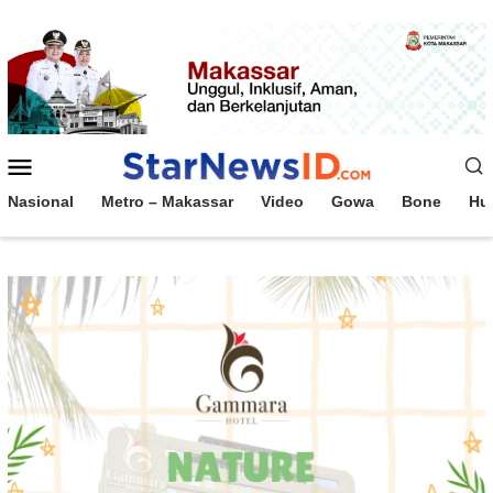
Loncat
ke
konten
Menu
Mobile
Nasional
Metro – Makassar
Video
Gowa
Bone
Hu