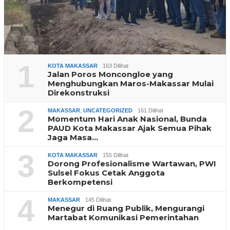
1
KOTA MAKASSAR
163 Dilihat
Jalan Poros Moncongloe yang
Menghubungkan Maros-Makassar Mulai
Direkonstruksi
2
MAKASSAR
,
UNCATEGORIZED
161 Dilihat
Momentum Hari Anak Nasional, Bunda
PAUD Kota Makassar Ajak Semua Pihak
Jaga Masa…
3
KOTA MAKASSAR
155 Dilihat
Dorong Profesionalisme Wartawan, PWI
Sulsel Fokus Cetak Anggota
Berkompetensi
4
MAKASSAR
145 Dilihat
Menegur di Ruang Publik, Mengurangi
Martabat Komunikasi Pemerintahan