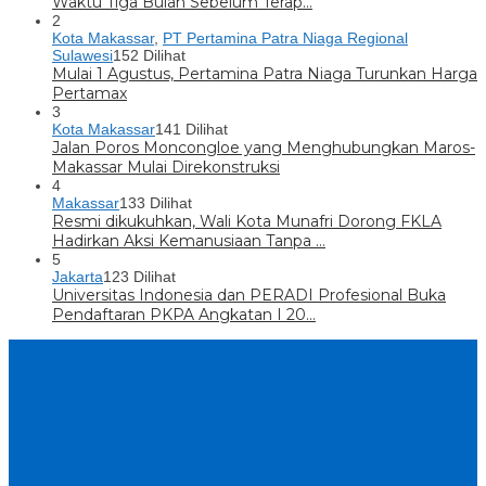
Waktu Tiga Bulan Sebelum Terap…
2
Kota Makassar
,
PT Pertamina Patra Niaga Regional
Sulawesi
152 Dilihat
Mulai 1 Agustus, Pertamina Patra Niaga Turunkan Harga
Pertamax
3
Kota Makassar
141 Dilihat
Jalan Poros Moncongloe yang Menghubungkan Maros-
Makassar Mulai Direkonstruksi
4
Makassar
133 Dilihat
Resmi dikukuhkan, Wali Kota Munafri Dorong FKLA
Hadirkan Aksi Kemanusiaan Tanpa …
5
Jakarta
123 Dilihat
Universitas Indonesia dan PERADI Profesional Buka
Pendaftaran PKPA Angkatan I 20…