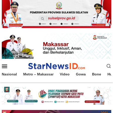
Loncat
ke
konten
Menu
Mobile
Nasional
Metro – Makassar
Video
Gowa
Bone
Hu