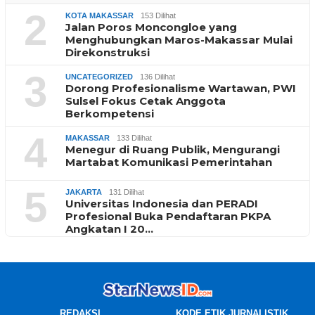
2
KOTA MAKASSAR
153 Dilihat
Jalan Poros Moncongloe yang
Menghubungkan Maros-Makassar Mulai
Direkonstruksi
3
UNCATEGORIZED
136 Dilihat
Dorong Profesionalisme Wartawan, PWI
Sulsel Fokus Cetak Anggota
Berkompetensi
4
MAKASSAR
133 Dilihat
Menegur di Ruang Publik, Mengurangi
Martabat Komunikasi Pemerintahan
5
JAKARTA
131 Dilihat
Universitas Indonesia dan PERADI
Profesional Buka Pendaftaran PKPA
Angkatan I 20…
REDAKSI
KODE ETIK JURNALISTIK