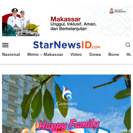
Loncat
ke
konten
Menu
Mobile
Nasional
Metro – Makassar
Video
Gowa
Bone
Hu