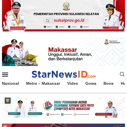
Loncat
ke
konten
Menu
Mobile
Nasional
Metro – Makassar
Video
Gowa
Bone
Hu