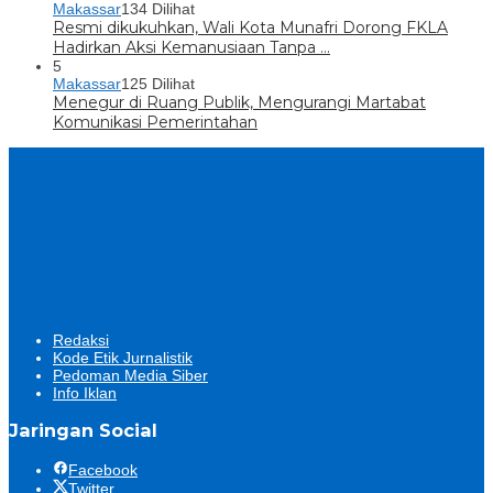
Makassar
134 Dilihat
Resmi dikukuhkan, Wali Kota Munafri Dorong FKLA
Hadirkan Aksi Kemanusiaan Tanpa …
5
Makassar
125 Dilihat
Menegur di Ruang Publik, Mengurangi Martabat
Komunikasi Pemerintahan
Redaksi
Kode Etik Jurnalistik
Pedoman Media Siber
Info Iklan
Jaringan Social
Facebook
Twitter