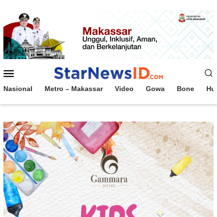
Loncat
ke
konten
Menu
Mobile
Nasional
Metro – Makassar
Video
Gowa
Bone
Hu