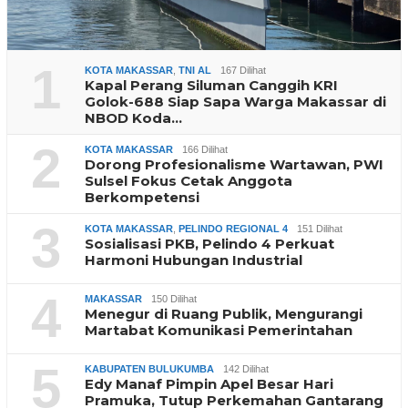
1
KOTA MAKASSAR
,
TNI AL
167 Dilihat
Kapal Perang Siluman Canggih KRI
Golok-688 Siap Sapa Warga Makassar di
NBOD Koda…
2
KOTA MAKASSAR
166 Dilihat
Dorong Profesionalisme Wartawan, PWI
Sulsel Fokus Cetak Anggota
Berkompetensi
3
KOTA MAKASSAR
,
PELINDO REGIONAL 4
151 Dilihat
Sosialisasi PKB, Pelindo 4 Perkuat
Harmoni Hubungan Industrial
4
MAKASSAR
150 Dilihat
Menegur di Ruang Publik, Mengurangi
Martabat Komunikasi Pemerintahan
5
KABUPATEN BULUKUMBA
142 Dilihat
Edy Manaf Pimpin Apel Besar Hari
Pramuka, Tutup Perkemahan Gantarang