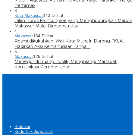
Mulai 1 Agustus, Pertamina Patra Niaga Turunkan Harga
Pertamax
3
Kota Makassar
143 Dilihat
Jalan Poros Moncongloe yang Menghubungkan Maros-
Makassar Mulai Direkonstruksi
4
Makassar
134 Dilihat
Resmi dikukuhkan, Wali Kota Munafri Dorong FKLA
Hadirkan Aksi Kemanusiaan Tanpa …
5
Makassar
125 Dilihat
Menegur di Ruang Publik, Mengurangi Martabat
Komunikasi Pemerintahan
Redaksi
Kode Etik Jurnalistik