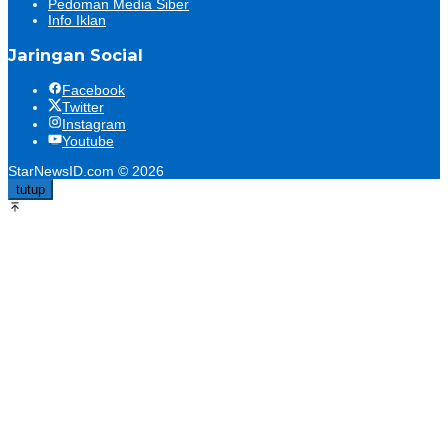
Pedoman Media Siber
Info Iklan
Jaringan Social
Facebook
Twitter
Instagram
Youtube
StarNewsID.com © 2026
tutup