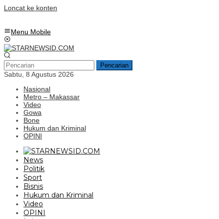
Loncat ke konten
Menu Mobile
Pencarian
Sabtu, 8 Agustus 2026
Nasional
Metro – Makassar
Video
Gowa
Bone
Hukum dan Kriminal
OPINI
News
Politik
Sport
Bisnis
Hukum dan Kriminal
Video
OPINI