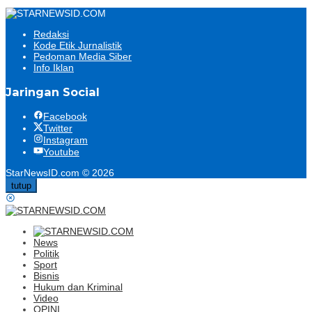
Redaksi
Kode Etik Jurnalistik
Pedoman Media Siber
Info Iklan
Jaringan Social
Facebook
Twitter
Instagram
Youtube
StarNewsID.com © 2026
tutup
News
Politik
Sport
Bisnis
Hukum dan Kriminal
Video
OPINI