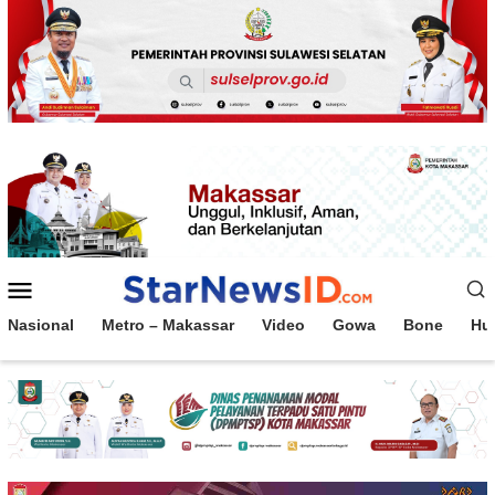
Loncat
ke
konten
Menu
Mobile
Nasional
Metro – Makassar
Video
Gowa
Bone
Hu