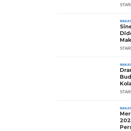
STAR
MAKA
Sin
Did
Mak
STAR
MAKA
Dra
Bud
Kol
STAR
MAKA
Mer
202
Per