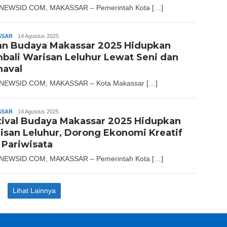
NEWSID.COM, MAKASSAR – Pemerintah Kota […]
SSAR
Andika
14 Agustus 2025
an Budaya Makassar 2025 Hidupkan
bali Warisan Leluhur Lewat Seni dan
naval
NEWSID.COM, MAKASSAR – Kota Makassar […]
SSAR
Andika
14 Agustus 2025
tival Budaya Makassar 2025 Hidupkan
isan Leluhur, Dorong Ekonomi Kreatif
 Pariwisata
NEWSID.COM, MAKASSAR – Pemerintah Kota […]
Lihat Lainnya