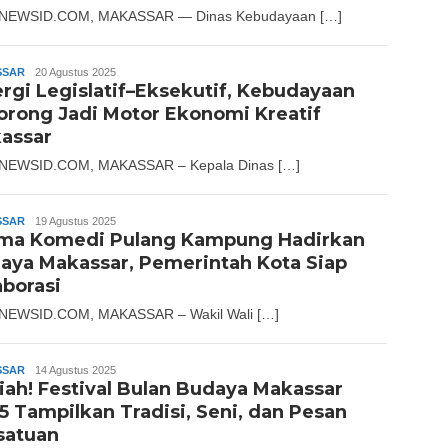
NEWSID.COM, MAKASSAR — Dinas Kebudayaan […]
SSAR
Andika
20 Agustus 2025
ergi Legislatif–Eksekutif, Kebudayaan
orong Jadi Motor Ekonomi Kreatif
assar
NEWSID.COM, MAKASSAR – Kepala Dinas […]
SSAR
Andika
19 Agustus 2025
ma Komedi Pulang Kampung Hadirkan
aya Makassar, Pemerintah Kota Siap
aborasi
NEWSID.COM, MAKASSAR – Wakil Wali […]
SSAR
Andika
14 Agustus 2025
iah! Festival Bulan Budaya Makassar
5 Tampilkan Tradisi, Seni, dan Pesan
satuan