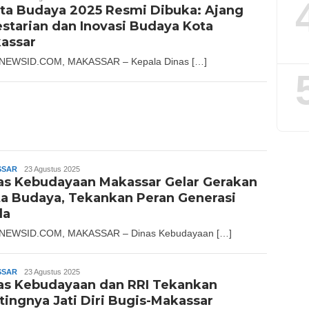
ta Budaya 2025 Resmi Dibuka: Ajang
estarian dan Inovasi Budaya Kota
assar
NEWSID.COM, MAKASSAR – Kepala Dinas […]
SSAR
Andika
23 Agustus 2025
as Kebudayaan Makassar Gelar Gerakan
ta Budaya, Tekankan Peran Generasi
da
NEWSID.COM, MAKASSAR – Dinas Kebudayaan […]
SSAR
Andika
23 Agustus 2025
as Kebudayaan dan RRI Tekankan
tingnya Jati Diri Bugis-Makassar