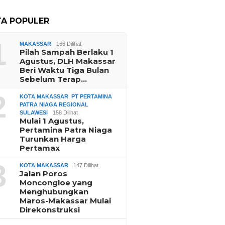
TA POPULER
1
MAKASSAR
166 Dilihat
Pilah Sampah Berlaku 1
Agustus, DLH Makassar
Beri Waktu Tiga Bulan
Sebelum Terap…
2
KOTA MAKASSAR
,
PT PERTAMINA
PATRA NIAGA REGIONAL
SULAWESI
158 Dilihat
Mulai 1 Agustus,
Pertamina Patra Niaga
Turunkan Harga
Pertamax
3
KOTA MAKASSAR
147 Dilihat
Jalan Poros
Moncongloe yang
Menghubungkan
Maros-Makassar Mulai
Direkonstruksi