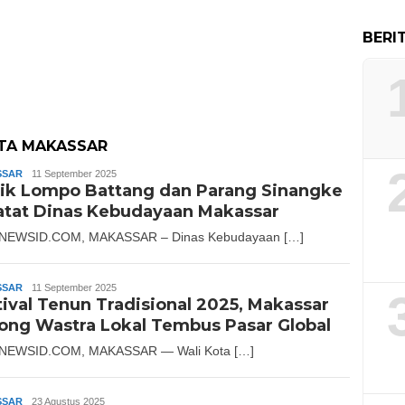
BERI
TA MAKASSAR
SSAR
Andika
11 September 2025
ik Lompo Battang dan Parang Sinangke
atat Dinas Kebudayaan Makassar
NEWSID.COM, MAKASSAR – Dinas Kebudayaan […]
SSAR
Andika
11 September 2025
tival Tenun Tradisional 2025, Makassar
ong Wastra Lokal Tembus Pasar Global
NEWSID.COM, MAKASSAR — Wali Kota […]
SSAR
Andika
23 Agustus 2025