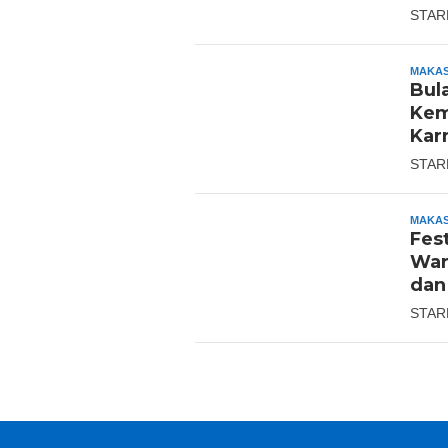
STAR
MAKA
Bul
Kem
Kar
STAR
MAKA
Fes
War
dan
STAR