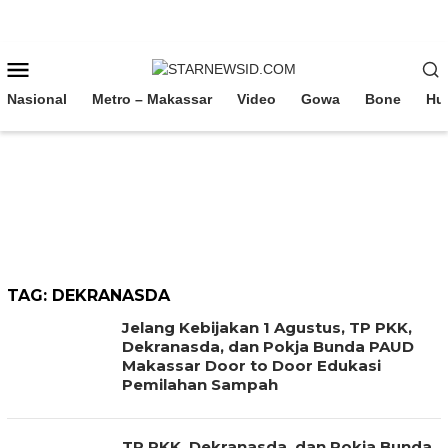
Loncat
ke
konten
Menu
Mobile
Nasional
Metro – Makassar
Video
Gowa
Bone
Hu
TAG:
DEKRANASDA
Jelang Kebijakan 1 Agustus, TP PKK,
Dekranasda, dan Pokja Bunda PAUD
Makassar Door to Door Edukasi
Pemilahan Sampah
TP PKK, Dekranasda, dan Pokja Bunda