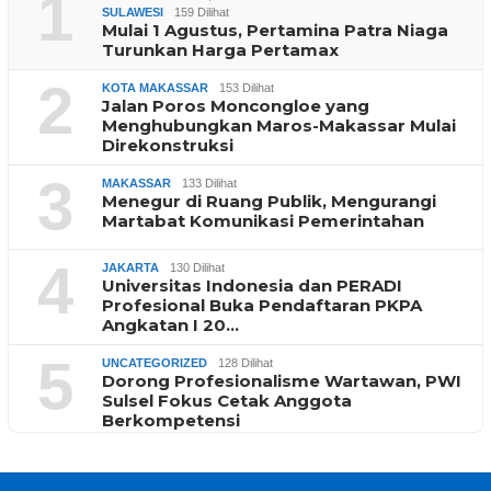
1
SULAWESI
159 Dilihat
Mulai 1 Agustus, Pertamina Patra Niaga
Turunkan Harga Pertamax
2
KOTA MAKASSAR
153 Dilihat
Jalan Poros Moncongloe yang
Menghubungkan Maros-Makassar Mulai
Direkonstruksi
3
MAKASSAR
133 Dilihat
Menegur di Ruang Publik, Mengurangi
Martabat Komunikasi Pemerintahan
4
JAKARTA
130 Dilihat
Universitas Indonesia dan PERADI
Profesional Buka Pendaftaran PKPA
Angkatan I 20…
5
UNCATEGORIZED
128 Dilihat
Dorong Profesionalisme Wartawan, PWI
Sulsel Fokus Cetak Anggota
Berkompetensi