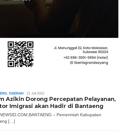
AENG
,
DAERAH
Slamet
21 Juli 2022
am Azikin Dorong Percepatan Pelayanan,
Riady
tor Imigrasi akan Hadir di Bantaeng
NEWSID.COM,BANTAENG – Pemerintah Kabupaten
eng […]