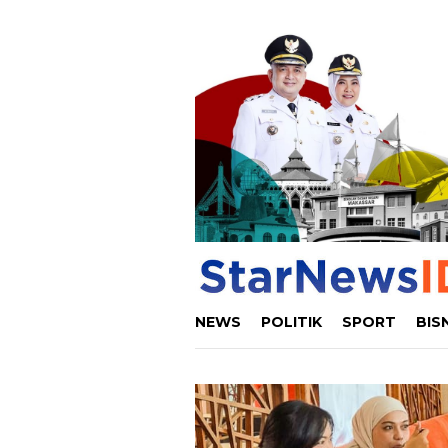
Loncat
ke
konten
NEWS
POLITIK
SPORT
BIS