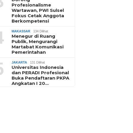
3
Profesionalisme
Wartawan, PWI Sulsel
Fokus Cetak Anggota
Berkompetensi
4
MAKASSAR
134 Dilihat
Menegur di Ruang
Publik, Mengurangi
Martabat Komunikasi
Pemerintahan
5
JAKARTA
131 Dilihat
Universitas Indonesia
dan PERADI Profesional
Buka Pendaftaran PKPA
Angkatan I 20…