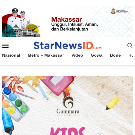
Loncat
ke
konten
Menu
Mobile
Nasional
Metro – Makassar
Video
Gowa
Bone
Hu