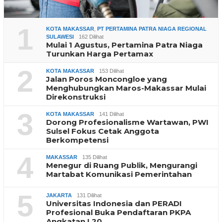
1
KOTA MAKASSAR
,
PT PERTAMINA PATRA NIAGA REGIONAL
SULAWESI
162 Dilihat
Mulai 1 Agustus, Pertamina Patra Niaga
Turunkan Harga Pertamax
2
KOTA MAKASSAR
153 Dilihat
Jalan Poros Moncongloe yang
Menghubungkan Maros-Makassar Mulai
Direkonstruksi
3
KOTA MAKASSAR
141 Dilihat
Dorong Profesionalisme Wartawan, PWI
Sulsel Fokus Cetak Anggota
Berkompetensi
4
MAKASSAR
135 Dilihat
Menegur di Ruang Publik, Mengurangi
Martabat Komunikasi Pemerintahan
5
JAKARTA
131 Dilihat
Universitas Indonesia dan PERADI
Profesional Buka Pendaftaran PKPA
Angkatan I 20…