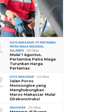
1
KOTA MAKASSAR
,
PT PERTAMINA
PATRA NIAGA REGIONAL
SULAWESI
158 Dilihat
Mulai 1 Agustus,
Pertamina Patra Niaga
Turunkan Harga
Pertamax
2
KOTA MAKASSAR
153 Dilihat
Jalan Poros
Moncongloe yang
Menghubungkan
Maros-Makassar Mulai
Direkonstruksi
MAKASSAR
133 Dilihat
Menegur di Ruang