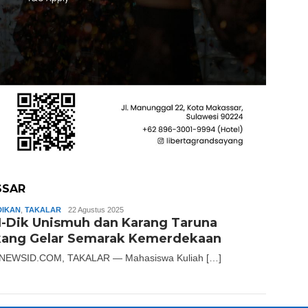
SSAR
DIKAN
,
TAKALAR
Andika
22 Agustus 2025
-Dik Unismuh dan Karang Taruna
kang Gelar Semarak Kemerdekaan
NEWSID.COM, TAKALAR — Mahasiswa Kuliah […]