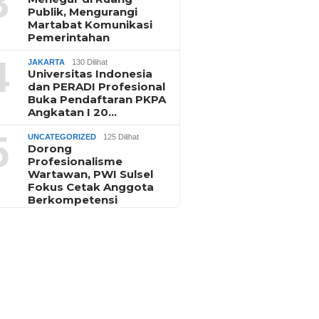
3
Publik, Mengurangi
Martabat Komunikasi
Pemerintahan
4
JAKARTA
130 Dilihat
Universitas Indonesia
dan PERADI Profesional
Buka Pendaftaran PKPA
Angkatan I 20…
5
UNCATEGORIZED
125 Dilihat
Dorong
Profesionalisme
Wartawan, PWI Sulsel
Fokus Cetak Anggota
Berkompetensi