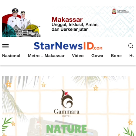
Loncat
ke
konten
Menu
Mobile
Nasional
Metro – Makassar
Video
Gowa
Bone
Hu