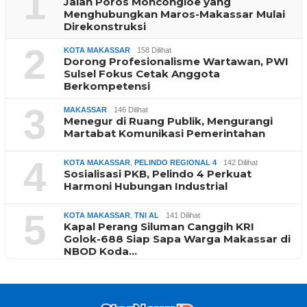
1
Jalan Poros Moncongloe yang
Menghubungkan Maros-Makassar Mulai
Direkonstruksi
2
KOTA MAKASSAR
158 Dilihat
Dorong Profesionalisme Wartawan, PWI
Sulsel Fokus Cetak Anggota
Berkompetensi
3
MAKASSAR
146 Dilihat
Menegur di Ruang Publik, Mengurangi
Martabat Komunikasi Pemerintahan
4
KOTA MAKASSAR
,
PELINDO REGIONAL 4
142 Dilihat
Sosialisasi PKB, Pelindo 4 Perkuat
Harmoni Hubungan Industrial
5
KOTA MAKASSAR
,
TNI AL
141 Dilihat
Kapal Perang Siluman Canggih KRI
Golok-688 Siap Sapa Warga Makassar di
NBOD Koda…