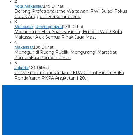
2
Kota Makassar
145 Dilihat
Dorong Profesionalisme Wartawan, PWI Sulsel Fokus
Cetak Anggota Berkompetensi
3
Makassar
,
Uncategorized
139 Dilihat
Momentum Hari Anak Nasional, Bunda PAUD Kota
Makassar Ajak Semua Pihak Jaga Masa…
4
Makassar
138 Dilihat
Menegur di Ruang Publik, Mengurangi Martabat
Komunikasi Pemerintahan
5
Jakarta
131 Dilihat
Universitas Indonesia dan PERADI Profesional Buka
Pendaftaran PKPA Angkatan I 20…