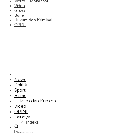
Metro – Makassar
Video
Gowa
Bone
Hukum dan Kriminal
OPINI
News
Politik
Sport
Bisnis
Hukum dan Kriminal
Video
OPINI
Lainnya
Indeks