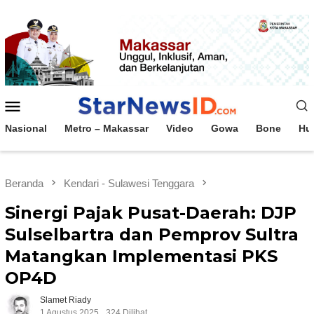
Loncat
ke
konten
Menu
Mobile
Nasional
Metro – Makassar
Video
Gowa
Bone
Hu
Beranda
Kendari - Sulawesi Tenggara
Sinergi Pajak Pusat-Daerah: DJP
Sulselbartra dan Pemprov Sultra
Matangkan Implementasi PKS
OP4D
Slamet Riady
1 Agustus 2025
324 Dilihat