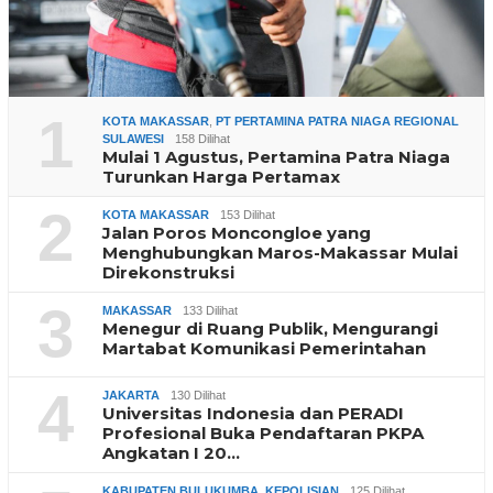
1
KOTA MAKASSAR
,
PT PERTAMINA PATRA NIAGA REGIONAL
SULAWESI
158 Dilihat
Mulai 1 Agustus, Pertamina Patra Niaga
Turunkan Harga Pertamax
2
KOTA MAKASSAR
153 Dilihat
Jalan Poros Moncongloe yang
Menghubungkan Maros-Makassar Mulai
Direkonstruksi
3
MAKASSAR
133 Dilihat
Menegur di Ruang Publik, Mengurangi
Martabat Komunikasi Pemerintahan
4
JAKARTA
130 Dilihat
Universitas Indonesia dan PERADI
Profesional Buka Pendaftaran PKPA
Angkatan I 20…
KABUPATEN BULUKUMBA
,
KEPOLISIAN
125 Dilihat