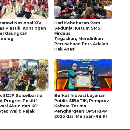
arawi Nasional XIV
Hari Kebebasan Pers
s Plastik, Kontingen
Sedunia: Ketum SMSI
sel Gaungkan
Firdaus
teologi
Tegaskan, Mendirikan
Perusahaan Pers Adalah
Hak Asasi
il DJP Sulselbartra
Berkat Inovasi Layanan
t Progres Positif
Publik SIBATIK, Pemprov
vasi Akun dan KO
Kaltara Terima
tax Wajib Pajak
Penghargaan OPSI KIPP
2025 dari Menpan-RB RI