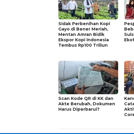
Sidak Perbenihan Kopi
Pesp
Gayo di Bener Meriah,
Beba
Mentan Amran Bidik
Sul
Ekspor Kopi Indonesia
Eko
Tembus Rp100 Triliun
Scan Kode QR di KK dan
Kanw
Akte Berubah, Dokumen
Cata
Harus Diperbarui?
Akti
Core