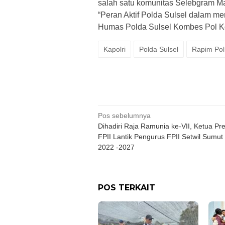
salah satu komunitas Selebgram M
“Peran Aktif Polda Sulsel dalam 
Humas Polda Sulsel Kombes Pol Ko
Kapolri
Polda Sulsel
Rapim Pol
Navigasi
Pos sebelumnya
Dihadiri Raja Ramunia ke-VII, Ketua Pr
pos
FPII Lantik Pengurus FPII Setwil Sumut
2022 -2027
POS TERKAIT