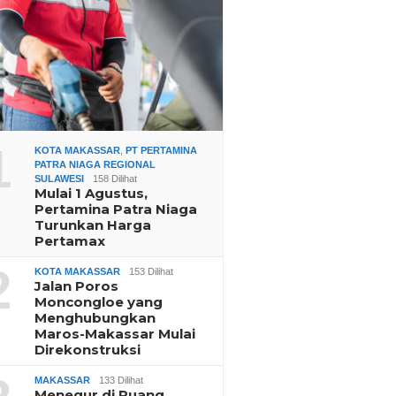
1
KOTA MAKASSAR
,
PT PERTAMINA
PATRA NIAGA REGIONAL
SULAWESI
158 Dilihat
Mulai 1 Agustus,
Pertamina Patra Niaga
Turunkan Harga
Pertamax
2
KOTA MAKASSAR
153 Dilihat
Jalan Poros
Moncongloe yang
Menghubungkan
Maros-Makassar Mulai
Direkonstruksi
MAKASSAR
133 Dilihat
Menegur di Ruang