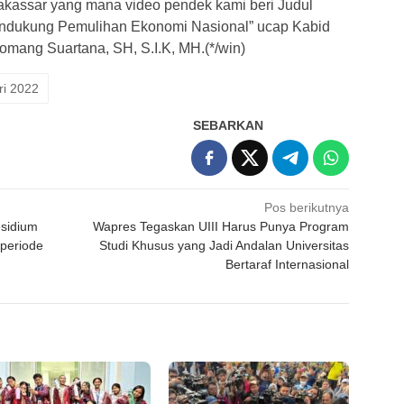
akassar yang mana video pendek kami beri Judul
mendukung Pemulihan Ekonomi Nasional” ucap Kabid
mang Suartana, SH, S.I.K, MH.(*/win)
ri 2022
SEBARKAN
Pos berikutnya
esidium
Wapres Tegaskan UIII Harus Punya Program
 periode
Studi Khusus yang Jadi Andalan Universitas
Bertaraf Internasional