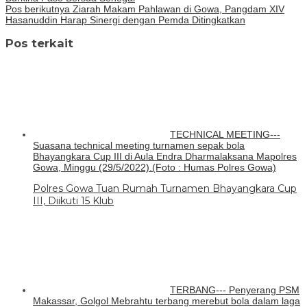
Pos berikutnya
Ziarah Makam Pahlawan di Gowa, Pangdam XIV
Hasanuddin Harap Sinergi dengan Pemda Ditingkatkan
Pos terkait
TECHNICAL MEETING---
Suasana technical meeting turnamen sepak bola
Bhayangkara Cup III di Aula Endra Dharmalaksana Mapolres
Gowa, Minggu (29/5/2022).(Foto : Humas Polres Gowa)
Polres Gowa Tuan Rumah Turnamen Bhayangkara Cup
III, Diikuti 15 Klub
TERBANG--- Penyerang PSM
Makassar, Golgol Mebrahtu terbang merebut bola dalam laga