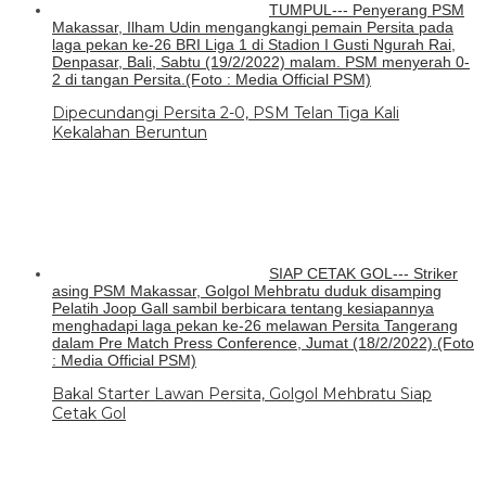
TUMPUL--- Penyerang PSM
Makassar, Ilham Udin mengangkangi pemain Persita pada
laga pekan ke-26 BRI Liga 1 di Stadion I Gusti Ngurah Rai,
Denpasar, Bali, Sabtu (19/2/2022) malam. PSM menyerah 0-
2 di tangan Persita.(Foto : Media Official PSM)
Dipecundangi Persita 2-0, PSM Telan Tiga Kali
Kekalahan Beruntun
SIAP CETAK GOL--- Striker
asing PSM Makassar, Golgol Mehbratu duduk disamping
Pelatih Joop Gall sambil berbicara tentang kesiapannya
menghadapi laga pekan ke-26 melawan Persita Tangerang
dalam Pre Match Press Conference, Jumat (18/2/2022).(Foto
: Media Official PSM)
Bakal Starter Lawan Persita, Golgol Mehbratu Siap
Cetak Gol