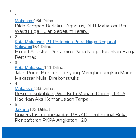
1
Makassar
164 Dilihat
Pilah Sampah Berlaku 1 Agustus, DLH Makassar Beri
Waktu Tiga Bulan Sebelum Terap…
2
Kota Makassar
,
PT Pertamina Patra Niaga Regional
Sulawesi
154 Dilihat
Mulai 1 Agustus, Pertamina Patra Niaga Turunkan Harga
Pertamax
3
Kota Makassar
141 Dilihat
Jalan Poros Moncongloe yang Menghubungkan Maros-
Makassar Mulai Direkonstruksi
4
Makassar
133 Dilihat
Resmi dikukuhkan, Wali Kota Munafri Dorong FKLA
Hadirkan Aksi Kemanusiaan Tanpa …
5
Jakarta
123 Dilihat
Universitas Indonesia dan PERADI Profesional Buka
Pendaftaran PKPA Angkatan I 20…