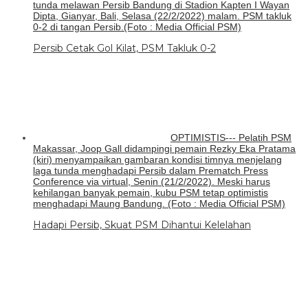
tunda melawan Persib Bandung di Stadion Kapten I Wayan
Dipta, Gianyar, Bali, Selasa (22/2/2022) malam. PSM takluk
0-2 di tangan Persib.(Foto : Media Official PSM)
Persib Cetak Gol Kilat, PSM Takluk 0-2
OPTIMISTIS--- Pelatih PSM
Makassar, Joop Gall didampingi pemain Rezky Eka Pratama
(kiri) menyampaikan gambaran kondisi timnya menjelang
laga tunda menghadapi Persib dalam Prematch Press
Conference via virtual, Senin (21/2/2022). Meski harus
kehilangan banyak pemain, kubu PSM tetap optimistis
menghadapi Maung Bandung. (Foto : Media Official PSM)
Hadapi Persib, Skuat PSM Dihantui Kelelahan