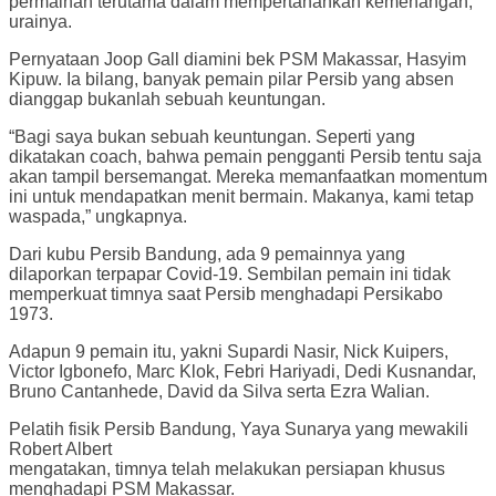
permainan terutama dalam mempertahankan kemenangan,”
urainya.
Pernyataan Joop Gall diamini bek PSM Makassar, Hasyim
Kipuw. Ia bilang, banyak pemain pilar Persib yang absen
dianggap bukanlah sebuah keuntungan.
“Bagi saya bukan sebuah keuntungan. Seperti yang
dikatakan coach, bahwa pemain pengganti Persib tentu saja
akan tampil bersemangat. Mereka memanfaatkan momentum
ini untuk mendapatkan menit bermain. Makanya, kami tetap
waspada,” ungkapnya.
Dari kubu Persib Bandung, ada 9 pemainnya yang
dilaporkan terpapar Covid-19. Sembilan pemain ini tidak
memperkuat timnya saat Persib menghadapi Persikabo
1973.
Adapun 9 pemain itu, yakni Supardi Nasir, Nick Kuipers,
Victor Igbonefo, Marc Klok, Febri Hariyadi, Dedi Kusnandar,
Bruno Cantanhede, David da Silva serta Ezra Walian.
Pelatih fisik Persib Bandung, Yaya Sunarya yang mewakili
Robert Albert
mengatakan, timnya telah melakukan persiapan khusus
menghadapi PSM Makassar.