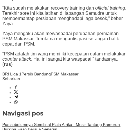
“Kita sudah melakukan recovery training dan
official training
.
Terakhir sore ini kita latihan di lapangan Samudra untuk
mempermantap persiapan menghadapi laga besok,” beber
Yaya.
Yaya mengaku akan mewaspadai perubahan permainan
PSM Makassar. Terutama mengantisipasi serangan balik
cepat dari PSM.
“PSM adalah tim yang memiliki kecepatan dalam melakukan
counter attack
. Hal ini sangat kita waspadai,” tandasnya.
(
rus
)
BRI Liga 1
Persib Bandung
PSM Makassar
Sebarkan
Navigasi pos
Pos sebelumnya
Semifinal Piala Afrika : Mesir Tantang Kamerun,
Burkina Faso Bersua Senegal