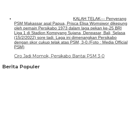
KALAH TELAK--- Penyerang
PSM Makassar asal Papua, Prisca Elisa Womsiwor dikepung
oleh pemain Persikabo 1973 dalam laga pekan ke-25 BRI
Liga 1 di Stadion Kompyang Sujana, Denpasar, Bali, Selasa
(15/2/2022) sore tadi. Laga ini dimenangkan Persikabo
dengan skor cukup telak atas PSM, 3-0.(Foto : Media Official
PSM)
Ciro Jadi Momok, Persikabo Bantai PSM 3-0
Berita Populer