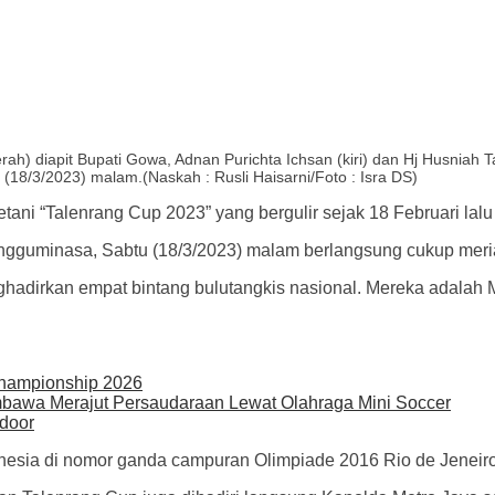
h) diapit Bupati Gowa, Adnan Purichta Ichsan (kiri) dan Hj Husniah
18/3/2023) malam.(Naskah : Rusli Haisarni/Foto : Isra DS)
ani “Talenrang Cup 2023” yang bergulir sejak 18 Februari lalu 
ngguminasa, Sabtu (18/3/2023) malam berlangsung cukup meri
adirkan empat bintang bulutangkis nasional. Mereka adalah M
Championship 2026
mbawa Merajut Persaudaraan Lewat Olahraga Mini Soccer
door
esia di nomor ganda campuran Olimpiade 2016 Rio de Jeneiro 