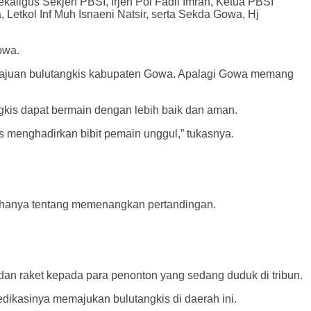
kaligus Sekjen PBSI, Irjen Pol Fadil Imran, Ketua PBSI
etkol Inf Muh Isnaeni Natsir, serta Sekda Gowa, Hj
owa.
emajuan bulutangkis kabupaten Gowa. Apalagi Gowa memang
gkis dapat bermain dengan lebih baik dan aman.
 menghadirkan bibit pemain unggul,” tukasnya.
 hanya tentang memenangkan pertandingan.
an raket kepada para penonton yang sedang duduk di tribun.
ikasinya memajukan bulutangkis di daerah ini.