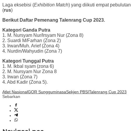
Laga eksebisi (
Exhibition Match
) yang diikuti empat pebulut
(
rus
)
Berikut Daftar Pemenang Talenrang Cup 2023.
Kategori Ganda Putra
1. M. Nursyam Nur/Irsyam Nur (Zona 8)
2. Suardi M/Farhan (Zona 2)
3. Irwan/Muh. Arief (Zona 4)
4. Nurdin/Wahyudin (Zona 7)
Kategori Tunggal Putra
1. M. Ikbal syam (zona 6)
2. M. Nursyam Nur Zona 8
3. Irwan (Zona 7)
4. Abd Kadir (Zona 5).
Atlet Nasional
GOR Sungguminasa
Sekjen PBSI
Talenrang Cup 2023
Sebarkan