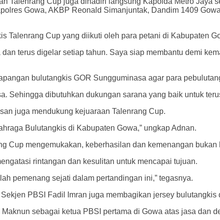
an Talenrang Cup juga dihadiri langsung Kapolda Metro Jaya se
apolres Gowa, AKBP Reonald Simanjuntak, Dandim 1409 Gowa, L
s Talenrang Cup yang diikuti oleh para petani di Kabupaten G
 dan terus digelar setiap tahun. Saya siap membantu demi k
et lapangan bulutangkis GOR Sungguminasa agar para pebulutan
 Sehingga dibutuhkan dukungan sarana yang baik untuk terus
hsan juga mendukung kejuaraan Talenrang Cup.
hraga Bulutangkis di Kabupaten Gowa,” ungkap Adnan.
enrang Cup mengemukakan, keberhasilan dan kemenangan bukan
engatasi rintangan dan kesulitan untuk mencapai tujuan.
ah pemenang sejati dalam pertandingan ini,” tegasnya.
ekjen PBSI Fadil Imran juga membagikan jersey bulutangkis d
 Maknun sebagai ketua PBSI pertama di Gowa atas jasa dan ded