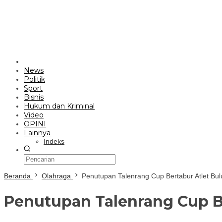
News
Politik
Sport
Bisnis
Hukum dan Kriminal
Video
OPINI
Lainnya
Indeks
Beranda
Olahraga
Penutupan Talenrang Cup Bertabur Atlet Bul
Penutupan Talenrang Cup Be