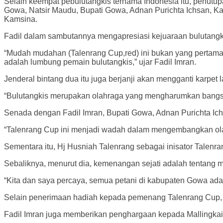
Selain keempat pebulutangkis ternama Indonesia itu, penutup
Gowa, Natsir Maudu, Bupati Gowa, Adnan Purichta Ichsan, K
Kamsina.
Fadil dalam sambutannya mengapresiasi kejuaraan bulutangki
“Mudah mudahan (Talenrang Cup,red) ini bukan yang pertama
adalah lumbung pemain bulutangkis,” ujar Fadil Imran.
Jenderal bintang dua itu juga berjanji akan mengganti karp
“Bulutangkis merupakan olahraga yang mengharumkan bangsa.
Senada dengan Fadil Imran, Bupati Gowa, Adnan Purichta Ic
“Talenrang Cup ini menjadi wadah dalam mengembangkan ola
Sementara itu, Hj Husniah Talenrang sebagai inisator Tal
Sebaliknya, menurut dia, kemenangan sejati adalah tentang m
“Kita dan saya percaya, semua petani di kabupaten Gowa adal
Selain penerimaan hadiah kepada pemenang Talenrang Cup, S
Fadil Imran juga memberikan penghargaan kepada Mallingkai