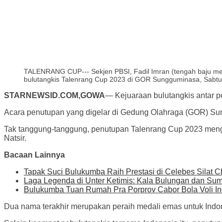
TALENRANG CUP--- Sekjen PBSI, Fadil Imran (tengah baju mera
bulutangkis Talenrang Cup 2023 di GOR Sungguminasa, Sabtu (
STARNEWSID.COM,GOWA
— Kejuaraan bulutangkis antar pet
Acara penutupan yang digelar di Gedung Olahraga (GOR) Su
Tak tanggung-tanggung, penutupan Talenrang Cup 2023 mengh
Natsir.
Bacaan Lainnya
Tapak Suci Bulukumba Raih Prestasi di Celebes Silat 
Laga Legenda di Unter Ketimis: Kala Bulungan dan Su
Bulukumba Tuan Rumah Pra Porprov Cabor Bola Voli In
Dua nama terakhir merupakan peraih medali emas untuk Indon