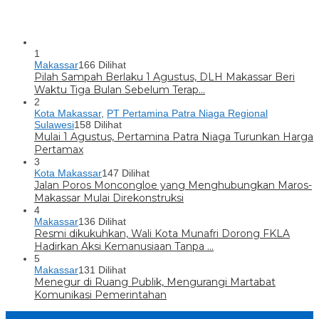
1
Makassar
166 Dilihat
Pilah Sampah Berlaku 1 Agustus, DLH Makassar Beri
Waktu Tiga Bulan Sebelum Terap…
2
Kota Makassar
,
PT Pertamina Patra Niaga Regional
Sulawesi
158 Dilihat
Mulai 1 Agustus, Pertamina Patra Niaga Turunkan Harga
Pertamax
3
Kota Makassar
147 Dilihat
Jalan Poros Moncongloe yang Menghubungkan Maros-
Makassar Mulai Direkonstruksi
4
Makassar
136 Dilihat
Resmi dikukuhkan, Wali Kota Munafri Dorong FKLA
Hadirkan Aksi Kemanusiaan Tanpa …
5
Makassar
131 Dilihat
Menegur di Ruang Publik, Mengurangi Martabat
Komunikasi Pemerintahan