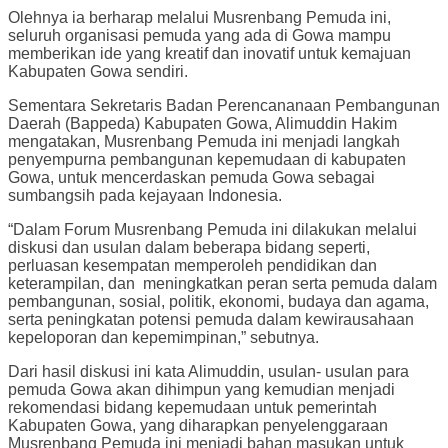
Olehnya ia berharap melalui Musrenbang Pemuda ini,
seluruh organisasi pemuda yang ada di Gowa mampu
memberikan ide yang kreatif dan inovatif untuk kemajuan
Kabupaten Gowa sendiri.
Sementara Sekretaris Badan Perencananaan Pembangunan
Daerah (Bappeda) Kabupaten Gowa, Alimuddin Hakim
mengatakan, Musrenbang Pemuda ini menjadi langkah
penyempurna pembangunan kepemudaan di kabupaten
Gowa, untuk mencerdaskan pemuda Gowa sebagai
sumbangsih pada kejayaan Indonesia.
“Dalam Forum Musrenbang Pemuda ini dilakukan melalui
diskusi dan usulan dalam beberapa bidang seperti,
perluasan kesempatan memperoleh pendidikan dan
keterampilan, dan meningkatkan peran serta pemuda dalam
pembangunan, sosial, politik, ekonomi, budaya dan agama,
serta peningkatan potensi pemuda dalam kewirausahaan
kepeloporan dan kepemimpinan,” sebutnya.
Dari hasil diskusi ini kata Alimuddin, usulan- usulan para
pemuda Gowa akan dihimpun yang kemudian menjadi
rekomendasi bidang kepemudaan untuk pemerintah
Kabupaten Gowa, yang diharapkan penyelenggaraan
Musrenbang Pemuda ini menjadi bahan masukan untuk