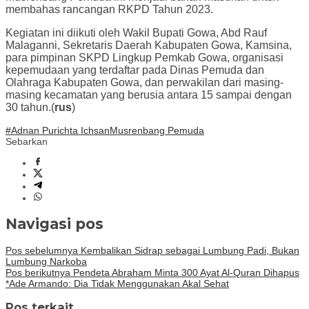
membahas rancangan RKPD Tahun 2023.
Kegiatan ini diikuti oleh Wakil Bupati Gowa, Abd Rauf
Malaganni, Sekretaris Daerah Kabupaten Gowa, Kamsina,
para pimpinan SKPD Lingkup Pemkab Gowa, organisasi
kepemudaan yang terdaftar pada Dinas Pemuda dan
Olahraga Kabupaten Gowa, dan perwakilan dari masing-
masing kecamatan yang berusia antara 15 sampai dengan
30 tahun.(
rus
)
#Adnan Purichta Ichsan
Musrenbang Pemuda
Sebarkan
Navigasi pos
Pos sebelumnya
Kembalikan Sidrap sebagai Lumbung Padi, Bukan
Lumbung Narkoba
Pos berikutnya
Pendeta Abraham Minta 300 Ayat Al-Quran Dihapus
*Ade Armando: Dia Tidak Menggunakan Akal Sehat
Pos terkait