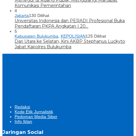
Menegur di Ruang Publik, Mengurangi Martabat
Komunikasi Pemerintahan
4
Jakarta
130 Dilihat
Universitas Indonesia dan PERADI Profesional Buka
Pendaftaran PKPA Angkatan I 20…
5
Kabupaten Bulukumba
,
KEPOLISIAN
125 Dilihat
Dari Utara ke Selatan, Kini AKBP Stephanus Luckyto
Jabat Kapolres Bulukumba
Redaksi
Kode Etik Jurnalistik
Pedoman Media Siber
Info Iklan
Jaringan Social