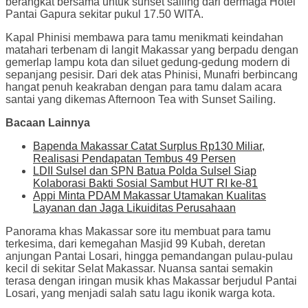
berangkat bersama untuk sunset sailing dari dermaga Hotel
Pantai Gapura sekitar pukul 17.50 WITA.
Kapal Phinisi membawa para tamu menikmati keindahan
matahari terbenam di langit Makassar yang berpadu dengan
gemerlap lampu kota dan siluet gedung-gedung modern di
sepanjang pesisir. Dari dek atas Phinisi, Munafri berbincang
hangat penuh keakraban dengan para tamu dalam acara
santai yang dikemas Afternoon Tea with Sunset Sailing.
Bacaan Lainnya
Bapenda Makassar Catat Surplus Rp130 Miliar,
Realisasi Pendapatan Tembus 49 Persen
LDII Sulsel dan SPN Batua Polda Sulsel Siap
Kolaborasi Bakti Sosial Sambut HUT RI ke-81
Appi Minta PDAM Makassar Utamakan Kualitas
Layanan dan Jaga Likuiditas Perusahaan
Panorama khas Makassar sore itu membuat para tamu
terkesima, dari kemegahan Masjid 99 Kubah, deretan
anjungan Pantai Losari, hingga pemandangan pulau-pulau
kecil di sekitar Selat Makassar. Nuansa santai semakin
terasa dengan iringan musik khas Makassar berjudul Pantai
Losari, yang menjadi salah satu lagu ikonik warga kota.