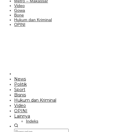
Metro – Makassar
Video
Gowa
Bone
Hukum dan Kriminal
OPINI
News
Politik
Sport
Bisnis
Hukum dan Kriminal
Video
OPINI
Lainnya
Indeks