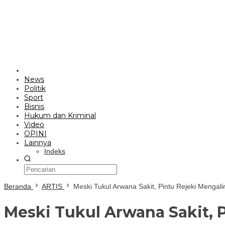
News
Politik
Sport
Bisnis
Hukum dan Kriminal
Video
OPINI
Lainnya
Indeks
Beranda
ARTIS
Meski Tukul Arwana Sakit, Pintu Rejeki Mengali
Meski Tukul Arwana Sakit, 