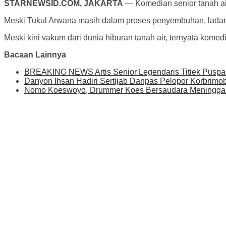
STARNEWSID.COM, JAKARTA
— Komedian senior tanah air 
Meski Tukul Arwana masih dalam proses penyembuhan, ladang
Meski kini vakum dari dunia hiburan tanah air, ternyata kom
Bacaan Lainnya
BREAKING NEWS Artis Senior Legendaris Titiek Puspa
Danyon Ihsan Hadiri Sertijab Danpas Pelopor Korbrimo
Nomo Koeswoyo, Drummer Koes Bersaudara Meninggal