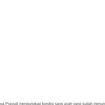
l, Ega Prayudi mengungkap kondisi sang ayah yang sudah menu