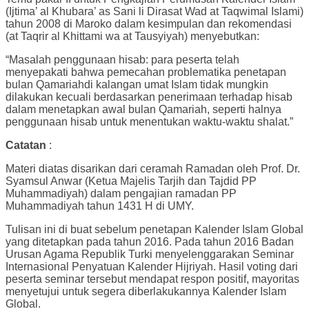
(Ijtima’ al Khubara’ as Sani li Dirasat Wad at Taqwimal Islami)
tahun 2008 di Maroko dalam kesimpulan dan rekomendasi
(at Taqrir al Khittami wa at Tausyiyah) menyebutkan:
“Masalah penggunaan hisab: para peserta telah
menyepakati bahwa pemecahan problematika penetapan
bulan Qamariahdi kalangan umat Islam tidak mungkin
dilakukan kecuali berdasarkan penerimaan terhadap hisab
dalam menetapkan awal bulan Qamariah, seperti halnya
penggunaan hisab untuk menentukan waktu-waktu shalat.”
Catatan
:
Materi diatas disarikan dari ceramah Ramadan oleh Prof. Dr.
Syamsul Anwar (Ketua Majelis Tarjih dan Tajdid PP
Muhammadiyah) dalam pengajian ramadan PP
Muhammadiyah tahun 1431 H di UMY.
Tulisan ini di buat sebelum penetapan Kalender Islam Global
yang ditetapkan pada tahun 2016. Pada tahun 2016 Badan
Urusan Agama Republik Turki menyelenggarakan Seminar
Internasional Penyatuan Kalender Hijriyah. Hasil voting dari
peserta seminar tersebut mendapat respon positif, mayoritas
menyetujui untuk segera diberlakukannya Kalender Islam
Global.