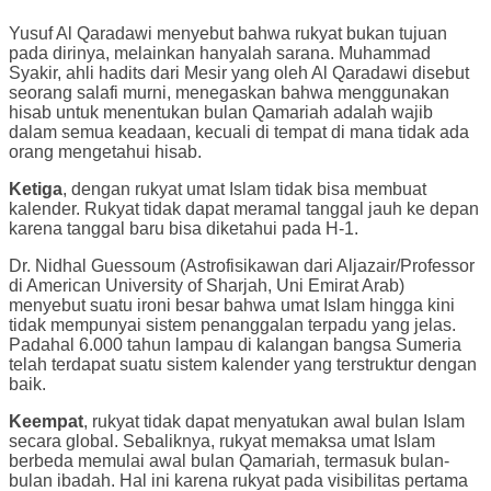
Yusuf Al Qaradawi menyebut bahwa rukyat bukan tujuan
pada dirinya, melainkan hanyalah sarana. Muhammad
Syakir, ahli hadits dari Mesir yang oleh Al Qaradawi disebut
seorang salafi murni, menegaskan bahwa menggunakan
hisab untuk menentukan bulan Qamariah adalah wajib
dalam semua keadaan, kecuali di tempat di mana tidak ada
orang mengetahui hisab.
Ketiga
, dengan rukyat umat Islam tidak bisa membuat
kalender. Rukyat tidak dapat meramal tanggal jauh ke depan
karena tanggal baru bisa diketahui pada H-1.
Dr. Nidhal Guessoum (Astrofisikawan dari Aljazair/Professor
di American University of Sharjah, Uni Emirat Arab)
menyebut suatu ironi besar bahwa umat Islam hingga kini
tidak mempunyai sistem penanggalan terpadu yang jelas.
Padahal 6.000 tahun lampau di kalangan bangsa Sumeria
telah terdapat suatu sistem kalender yang terstruktur dengan
baik.
Keempat
, rukyat tidak dapat menyatukan awal bulan Islam
secara global. Sebaliknya, rukyat memaksa umat Islam
berbeda memulai awal bulan Qamariah, termasuk bulan-
bulan ibadah. Hal ini karena rukyat pada visibilitas pertama