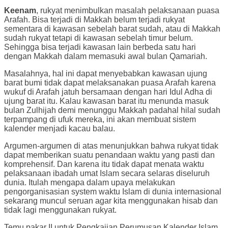
Keenam
, rukyat menimbulkan masalah pelaksanaan puasa
Arafah. Bisa terjadi di Makkah belum terjadi rukyat
sementara di kawasan sebelah barat sudah, atau di Makkah
sudah rukyat tetapi di kawasan sebelah timur belum.
Sehingga bisa terjadi kawasan lain berbeda satu hari
dengan Makkah dalam memasuki awal bulan Qamariah.
Masalahnya, hal ini dapat menyebabkan kawasan ujung
barat bumi tidak dapat melaksanakan puasa Arafah karena
wukuf di Arafah jatuh bersamaan dengan hari Idul Adha di
ujung barat itu. Kalau kawasan barat itu menunda masuk
bulan Zulhijah demi menunggu Makkah padahal hilal sudah
terpampang di ufuk mereka, ini akan membuat sistem
kalender menjadi kacau balau.
Argumen-argumen di atas menunjukkan bahwa rukyat tidak
dapat memberikan suatu penandaan waktu yang pasti dan
komprehensif. Dan karena itu tidak dapat menata waktu
pelaksanaan ibadah umat Islam secara selaras diseluruh
dunia. Itulah mengapa dalam upaya melakukan
pengorganisasian system waktu Islam di dunia internasional
sekarang muncul seruan agar kita menggunakan hisab dan
tidak lagi menggunakan rukyat.
Temu pakar II untuk Pengkajian Perumusan Kalender Islam