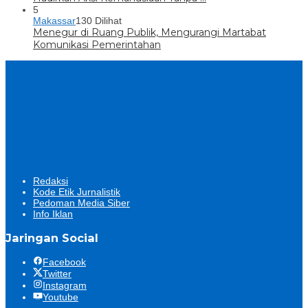
5
Makassar
130 Dilihat
Menegur di Ruang Publik, Mengurangi Martabat
Komunikasi Pemerintahan
Redaksi
Kode Etik Jurnalistik
Pedoman Media Siber
Info Iklan
Jaringan Social
Facebook
Twitter
Instagram
Youtube