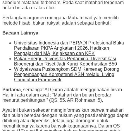
sebelum matahari terbenam. Pada saat matahari terbenam
bulan berada di atas ufuk.
Sedangkan argumen mengapa Muhammadiyah memilih
metode hisab, bukan rukyat, adalah sebagai berikut :
Bacaan Lainnya
Universitas Indonesia dan PERADI Profesional Buka
Pendaftaran PKPA Angkatan I 2026, Hadirkan
Pengajar dari MA, Kejaksaan dan KPK
Pakar Energi Universitas Pertamina: Diversifikasi
Bioenergi dan Riset Jadi Kunci Keberhasilan B50
Widyaiswara Pusbangkom SDM Kemenag Dorong
Pengembangan Kompetensi ASN melalui Living
Curriculum Framework
Pertama
, semangat Al Quran adalah menggunakan hisab.
Hal ini ada dalam ayat : “Matahari dan bulan beredar
menurut perhitungan.” (QS, 55, AR Rohmaan :5).
Ayat ini bukan sekedar menginformasikan bahwa matahari
dan bulan beredar dengan hukum yang pasti sehingga dapat
dihitung atau diprediksi, tetapi juga dorongan untuk
menghitungnya karena banyak kegunaannya. Dalam QS