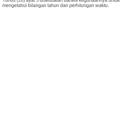
Yunus (10) ayat 5 disebutkan bahwa kegunaannya untuk
mengetahui bilangan tahun dan perhitungan waktu.