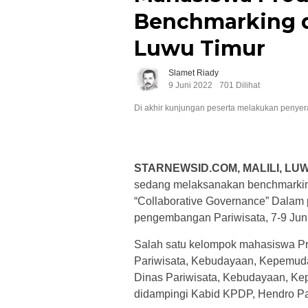
Benchmarking d
Luwu Timur
Slamet Riady
9 Juni 2022
701 Dilihat
Di akhir kunjungan peserta melakukan penyer
STARNEWSID.COM, MALILI, LU
sedang melaksanakan benchmarki
“Collaborative Governance” Dalam
pengembangan Pariwisata, 7-9 Jun
Salah satu kelompok mahasiswa Pro
Pariwisata, Kebudayaan, Kepemudaa
Dinas Pariwisata, Kebudayaan, Ke
didampingi Kabid KPDP, Hendro Pa