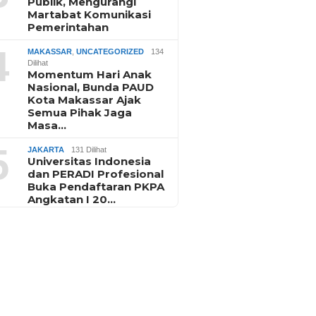
Publik, Mengurangi
Martabat Komunikasi
Pemerintahan
4
MAKASSAR
,
UNCATEGORIZED
134
Dilihat
Momentum Hari Anak
Nasional, Bunda PAUD
Kota Makassar Ajak
Semua Pihak Jaga
Masa…
5
JAKARTA
131 Dilihat
Universitas Indonesia
dan PERADI Profesional
Buka Pendaftaran PKPA
Angkatan I 20…