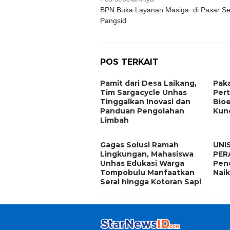
Navigasi
BPN Buka Layanan Masiga di Pasar Se
pos
Pangsid
POS TERKAIT
Pamit dari Desa Laikang,
Paka
Tim Sargacycle Unhas
Pert
Tinggalkan Inovasi dan
Bioe
Panduan Pengolahan
Kun
Limbah
Gagas Solusi Ramah
UNIS
Lingkungan, Mahasiswa
PERA
Unhas Edukasi Warga
Pen
Tompobulu Manfaatkan
Naik
Serai hingga Kotoran Sapi