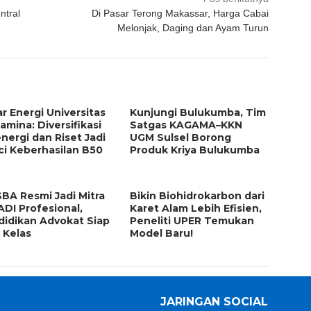
ntral
Di Pasar Terong Makassar, Harga Cabai
Melonjak, Daging dan Ayam Turun
r Energi Universitas
Kunjungi Bulukumba, Tim
amina: Diversifikasi
Satgas KAGAMA–KKN
nergi dan Riset Jadi
UGM Sulsel Borong
ci Keberhasilan B50
Produk Kriya Bulukumba
BA Resmi Jadi Mitra
Bikin Biohidrokarbon dari
DI Profesional,
Karet Alam Lebih Efisien,
didikan Advokat Siap
Peneliti UPER Temukan
 Kelas
Model Baru!
JARINGAN SOCIAL