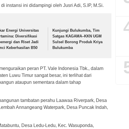
 instansi ini didampingi oleh Jusri Adi, S.IP, M.Si.
kar Energi Universitas
Kunjungi Bulukumba, Tim
rtamina: Diversifikasi
Satgas KAGAMA–KKN UGM
oenergi dan Riset Jadi
Sulsel Borong Produk Kriya
nci Keberhasilan B50
Bulukumba
enguraikan peran PT. Vale Indonesia Tbk., dalam
n Luwu Timur sangat besar, ini terlihat dari
ibangun ataupun sementara dalam tahap
embangunan tambatan perahu Laawaa Riverpark, Desa
embah Annangeang Waterpark, Desa Puncak Indah,
 Matabuntu, Desa Ledu-Ledu, Kec. Wasuponda,