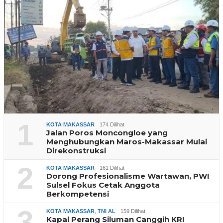
1
KOTA MAKASSAR
174 Dilihat
Jalan Poros Moncongloe yang
Menghubungkan Maros-Makassar Mulai
Direkonstruksi
2
KOTA MAKASSAR
161 Dilihat
Dorong Profesionalisme Wartawan, PWI
Sulsel Fokus Cetak Anggota
Berkompetensi
3
KOTA MAKASSAR
,
TNI AL
159 Dilihat
Kapal Perang Siluman Canggih KRI