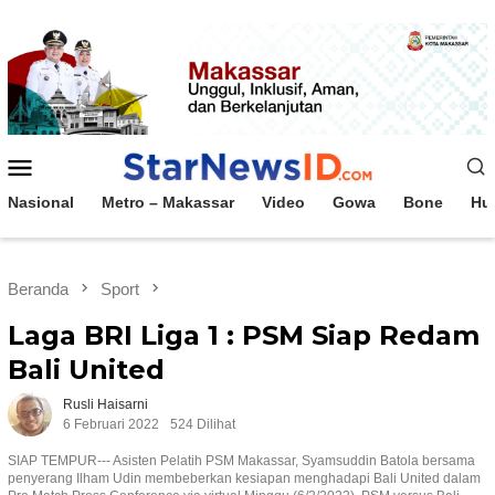
Loncat
ke
konten
Menu
Mobile
Nasional
Metro – Makassar
Video
Gowa
Bone
Hu
Beranda
Sport
Laga BRI Liga 1 : PSM Siap Redam
Bali United
Rusli Haisarni
6 Februari 2022
524 Dilihat
SIAP TEMPUR--- Asisten Pelatih PSM Makassar, Syamsuddin Batola bersama
penyerang Ilham Udin membeberkan kesiapan menghadapi Bali United dalam