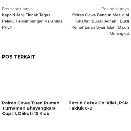
Navigasi
Pos sebelumnya
Pos berikutnya
Kapolri Janji Tindak Tegas
Polres Gowa Bangun Masjid Al
pos
Pelaku Penyimpangan Karantina
Ghaffar, Bupati Adnan : Bukti
PPLN
Pemahaman Syiar Islam Makin
Meningkat
POS TERKAIT
Polres Gowa Tuan Rumah
Persib Cetak Gol Kilat, PSM
Turnamen Bhayangkara
Takluk 0-2
Cup III, Diikuti 15 Klub