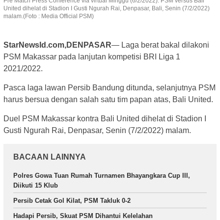
Pre Match Press Conference via virtual Minggu (6/2/2022). PSM versus Bali
United dihelat di Stadion I Gusti Ngurah Rai, Denpasar, Bali, Senin (7/2/2022)
malam.(Foto : Media Official PSM)
StarNewsId.com,DENPASAR
— Laga berat bakal dilakoni
PSM Makassar pada lanjutan kompetisi BRI Liga 1
2021/2022.
Pasca laga lawan Persib Bandung ditunda, selanjutnya PSM
harus bersua dengan salah satu tim papan atas, Bali United.
Duel PSM Makassar kontra Bali United dihelat di Stadion I
Gusti Ngurah Rai, Denpasar, Senin (7/2/2022) malam.
BACAAN LAINNYA
Polres Gowa Tuan Rumah Turnamen Bhayangkara Cup III,
Diikuti 15 Klub
Persib Cetak Gol Kilat, PSM Takluk 0-2
Hadapi Persib, Skuat PSM Dihantui Kelelahan