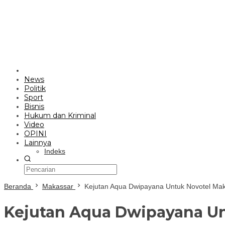
News
Politik
Sport
Bisnis
Hukum dan Kriminal
Video
OPINI
Lainnya
Indeks
Beranda
Makassar
Kejutan Aqua Dwipayana Untuk Novotel Ma
Kejutan Aqua Dwipayana Un