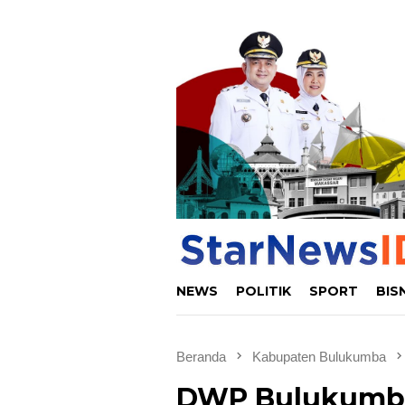
Loncat
ke
konten
NEWS
POLITIK
SPORT
BIS
Beranda
Kabupaten Bulukumba
DWP Bulukumba