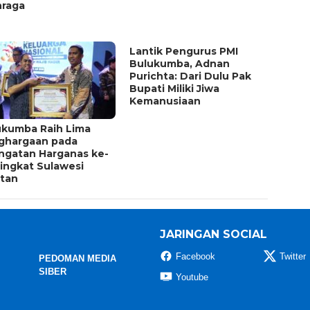
hraga
Lantik Pengurus PMI
Bulukumba, Adnan
Purichta: Dari Dulu Pak
Bupati Miliki Jiwa
Kemanusiaan
ukumba Raih Lima
ghargaan pada
ingatan Harganas ke-
ingkat Sulawesi
atan
JARINGAN SOCIAL
Facebook
Twitter
PEDOMAN MEDIA
SIBER
Youtube