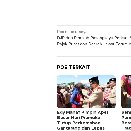
Navigasi
Pos sebelumnya
DJP dan Pemkab Pasangkayu Perkuat S
pos
Pajak Pusat dan Daerah Lewat Forum A
POS TERKAIT
Edy Manaf Pimpin Apel
Sema
Besar Hari Pramuka,
Pem
Tutup Perkemahan
Ber
Gantarang dan Lepas
Trad