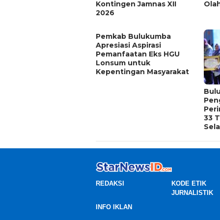
Kontingen Jamnas XII
Ola
2026
Pemkab Bulukumba
Apresiasi Aspirasi
Pemanfaatan Eks HGU
Lonsum untuk
Kepentingan Masyarakat
Bul
Pen
Per
33 T
Sel
REDAKSI
KODE ETIK
JURNALISTIK
INFO IKLAN