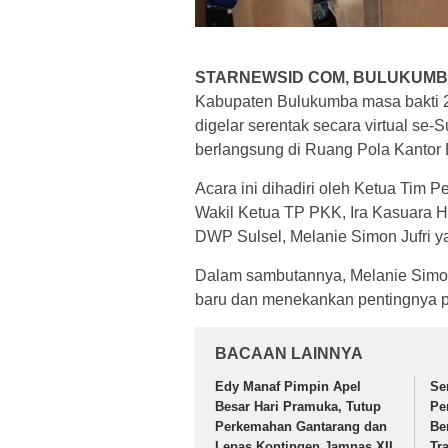
STARNEWSID COM, BULUKUMB
Kabupaten Bulukumba masa bakti 
digelar serentak secara virtual se
berlangsung di Ruang Pola Kantor B
Acara ini dihadiri oleh Ketua Tim 
Wakil Ketua TP PKK, Ira Kasuara Ha
DWP Sulsel, Melanie Simon Jufri ya
Dalam sambutannya, Melanie Simo
baru dan menekankan pentingnya pe
BACAAN LAINNYA
Edy Manaf Pimpin Apel
Se
Besar Hari Pramuka, Tutup
Pe
Perkemahan Gantarang dan
Be
Lepas Kontingen Jamnas XII
Tr