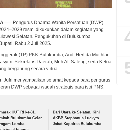
A —–
Pengurus Dharma Wanita Persatuan (DWP)
2024–2029 resmi dikukuhkan dalam kegiatan yang
-Sulawesi Selatan. Pengukuhan di Bulukumba
upati, Rabu 2 Juli 2025.
Penggerak (TP) PKK Bulukumba, Andi Herfida Muchtar,
syim, Sekretaris Daerah, Muh Ali Saleng, serta Ketua
ng bergabung secara virtual.
n Jufri menyampaikan selamat kepada para pengurus
ran DWP sebagai wadah strategis para istri PNS.
marak HUT RI ke-81,
Dari Utara ke Selatan, Kini
mkab Bulukumba Gelar
AKBP Stephanus Luckyto
ragam Lomba
Jabat Kapolres Bulukumba
adisional hingga