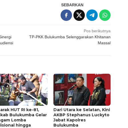
SEBARKAN
Pos berikutnya
inergi
TP-PKK Bulukumba Selenggarakan Khitanan
udiensi
Massal
rak HUT RI ke-81,
Dari Utara ke Selatan, Kini
kab Bulukumba Gelar
AKBP Stephanus Luckyto
agam Lomba
Jabat Kapolres
isional hingga
Bulukumba