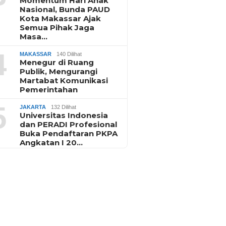
Momentum Hari Anak
Nasional, Bunda PAUD
Kota Makassar Ajak
Semua Pihak Jaga
Masa…
4
MAKASSAR
140 Dilihat
Menegur di Ruang
Publik, Mengurangi
Martabat Komunikasi
Pemerintahan
5
JAKARTA
132 Dilihat
Universitas Indonesia
dan PERADI Profesional
Buka Pendaftaran PKPA
Angkatan I 20…