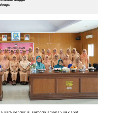
ahraga
a para pengurus, semoga amanah ini dapat