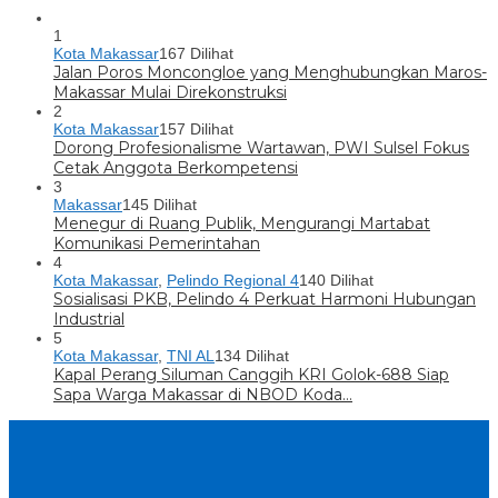
1
Kota Makassar
167 Dilihat
Jalan Poros Moncongloe yang Menghubungkan Maros-
Makassar Mulai Direkonstruksi
2
Kota Makassar
157 Dilihat
Dorong Profesionalisme Wartawan, PWI Sulsel Fokus
Cetak Anggota Berkompetensi
3
Makassar
145 Dilihat
Menegur di Ruang Publik, Mengurangi Martabat
Komunikasi Pemerintahan
4
Kota Makassar
,
Pelindo Regional 4
140 Dilihat
Sosialisasi PKB, Pelindo 4 Perkuat Harmoni Hubungan
Industrial
5
Kota Makassar
,
TNI AL
134 Dilihat
Kapal Perang Siluman Canggih KRI Golok-688 Siap
Sapa Warga Makassar di NBOD Koda…