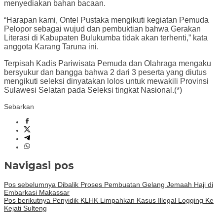
menyediakan bahan bacaan.
“Harapan kami, Ontel Pustaka mengikuti kegiatan Pemuda
Pelopor sebagai wujud dan pembuktian bahwa Gerakan
Literasi di Kabupaten Bulukumba tidak akan terhenti,” kata
anggota Karang Taruna ini.
Terpisah Kadis Pariwisata Pemuda dan Olahraga mengaku
bersyukur dan bangga bahwa 2 dari 3 peserta yang diutus
mengikuti seleksi dinyatakan lolos untuk mewakili Provinsi
Sulawesi Selatan pada Seleksi tingkat Nasional.(*)
Sebarkan
Navigasi pos
Pos sebelumnya
Dibalik Proses Pembuatan Gelang Jemaah Haji di
Embarkasi Makassar
Pos berikutnya
Penyidik KLHK Limpahkan Kasus Illegal Logging Ke
Kejati Sulteng