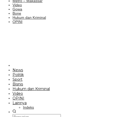
Metro – Makassar
Video
Gowa
Bone
Hukum dan Kriminal
OPINI
News
Politik
Sport
Bisnis
Hukum dan Kriminal
Video
OPINI
Lainnya
Indeks