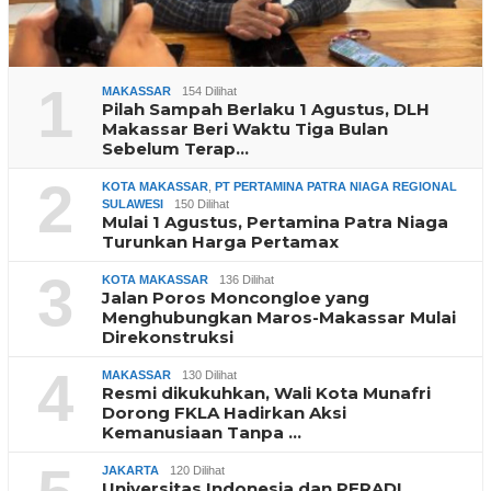
1
MAKASSAR
154 Dilihat
Pilah Sampah Berlaku 1 Agustus, DLH
Makassar Beri Waktu Tiga Bulan
Sebelum Terap…
2
KOTA MAKASSAR
,
PT PERTAMINA PATRA NIAGA REGIONAL
SULAWESI
150 Dilihat
Mulai 1 Agustus, Pertamina Patra Niaga
Turunkan Harga Pertamax
3
KOTA MAKASSAR
136 Dilihat
Jalan Poros Moncongloe yang
Menghubungkan Maros-Makassar Mulai
Direkonstruksi
4
MAKASSAR
130 Dilihat
Resmi dikukuhkan, Wali Kota Munafri
Dorong FKLA Hadirkan Aksi
Kemanusiaan Tanpa …
JAKARTA
120 Dilihat
Universitas Indonesia dan PERADI