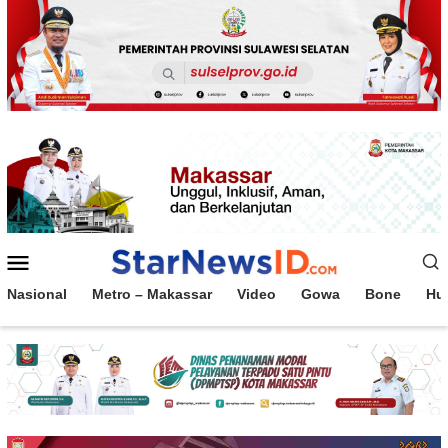
Loncat
ke
konten
Menu
Mobile
Nasional
Metro – Makassar
Video
Gowa
Bone
Hu