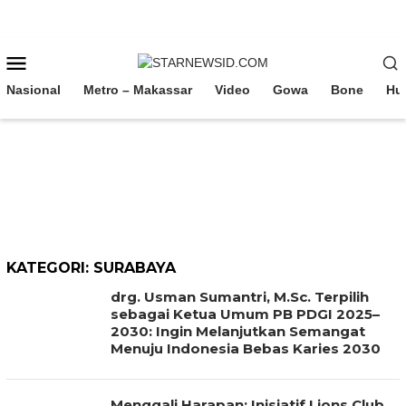
Loncat
ke
konten
Menu
Mobile
Nasional
Metro – Makassar
Video
Gowa
Bone
Hu
KATEGORI:
SURABAYA
drg. Usman Sumantri, M.Sc. Terpilih
sebagai Ketua Umum PB PDGI 2025–
2030: Ingin Melanjutkan Semangat
Menuju Indonesia Bebas Karies 2030
Menggali Harapan: Inisiatif Lions Club