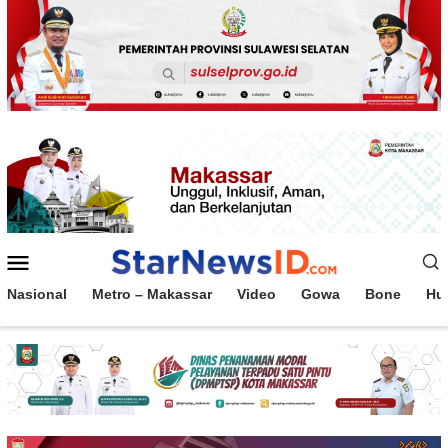
Loncat
ke
konten
Menu
Mobile
Nasional
Metro – Makassar
Video
Gowa
Bone
Hu