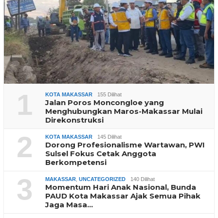
1
KOTA MAKASSAR
155 Dilihat
Jalan Poros Moncongloe yang
Menghubungkan Maros-Makassar Mulai
Direkonstruksi
2
KOTA MAKASSAR
145 Dilihat
Dorong Profesionalisme Wartawan, PWI
Sulsel Fokus Cetak Anggota
Berkompetensi
3
MAKASSAR
,
UNCATEGORIZED
140 Dilihat
Momentum Hari Anak Nasional, Bunda
PAUD Kota Makassar Ajak Semua Pihak
Jaga Masa…