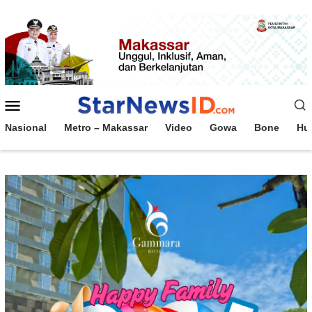
Loncat
ke
konten
Menu
Mobile
Nasional
Metro – Makassar
Video
Gowa
Bone
Hu