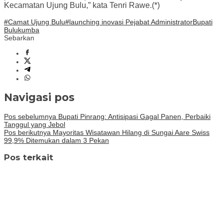
Kecamatan Ujung Bulu,” kata Tenri Rawe.(*)
#Camat Ujung Bulu
#launching inovasi Pejabat Administrator
Bupati
Bulukumba
Sebarkan
Navigasi pos
Pos sebelumnya
Bupati Pinrang: Antisipasi Gagal Panen, Perbaiki
Tanggul yang Jebol
Pos berikutnya
Mayoritas Wisatawan Hilang di Sungai Aare Swiss
99,9% Ditemukan dalam 3 Pekan
Pos terkait