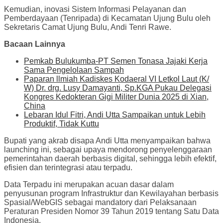
Kemudian, inovasi Sistem Informasi Pelayanan dan
Pemberdayaan (Tenripada) di Kecamatan Ujung Bulu oleh
Sekretaris Camat Ujung Bulu, Andi Tenri Rawe.
Bacaan Lainnya
Pemkab Bulukumba-PT Semen Tonasa Jajaki Kerja
Sama Pengelolaan Sampah
Paparan llmiah Kadiskes Kodaeral VI Letkol Laut (K/
W) Dr. drg. Lusy Damayanti, Sp.KGA Pukau Delegasi
Kongres Kedokteran Gigi Militer Dunia 2025 di Xian,
China
Lebaran Idul Fitri, Andi Utta Sampaikan untuk Lebih
Produktif, Tidak Kuttu
Bupati yang akrab disapa Andi Utta menyampaikan bahwa
launching ini, sebagai upaya mendorong penyelenggaraan
pemerintahan daerah berbasis digital, sehingga lebih efektif,
efisien dan terintegrasi atau terpadu.
Data Terpadu ini merupakan acuan dasar dalam
penyusunan program Infrastruktur dan Kewilayahan berbasis
Spasial/WebGIS sebagai mandatory dari Pelaksanaan
Peraturan Presiden Nomor 39 Tahun 2019 tentang Satu Data
Indonesia.