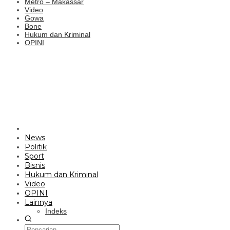
Metro – Makassar
Video
Gowa
Bone
Hukum dan Kriminal
OPINI
News
Politik
Sport
Bisnis
Hukum dan Kriminal
Video
OPINI
Lainnya
Indeks