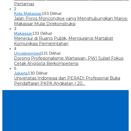
Pertamax
2
Kota Makassar
153 Dilihat
Jalan Poros Moncongloe yang Menghubungkan Maros-
Makassar Mulai Direkonstruksi
3
Makassar
133 Dilihat
Menegur di Ruang Publik, Mengurangi Martabat
Komunikasi Pemerintahan
4
Uncategorized
131 Dilihat
Dorong Profesionalisme Wartawan, PWI Sulsel Fokus
Cetak Anggota Berkompetensi
5
Jakarta
130 Dilihat
Universitas Indonesia dan PERADI Profesional Buka
Pendaftaran PKPA Angkatan I 20…