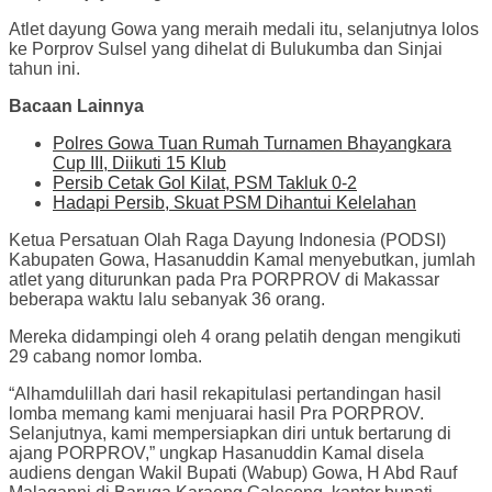
Atlet dayung Gowa yang meraih medali itu, selanjutnya lolos
ke Porprov Sulsel yang dihelat di Bulukumba dan Sinjai
tahun ini.
Bacaan Lainnya
Polres Gowa Tuan Rumah Turnamen Bhayangkara
Cup III, Diikuti 15 Klub
Persib Cetak Gol Kilat, PSM Takluk 0-2
Hadapi Persib, Skuat PSM Dihantui Kelelahan
Ketua Persatuan Olah Raga Dayung Indonesia (PODSI)
Kabupaten Gowa, Hasanuddin Kamal menyebutkan, jumlah
atlet yang diturunkan pada Pra PORPROV di Makassar
beberapa waktu lalu sebanyak 36 orang.
Mereka didampingi oleh 4 orang pelatih dengan mengikuti
29 cabang nomor lomba.
“Alhamdulillah dari hasil rekapitulasi pertandingan hasil
lomba memang kami menjuarai hasil Pra PORPROV.
Selanjutnya, kami mempersiapkan diri untuk bertarung di
ajang PORPROV,” ungkap Hasanuddin Kamal disela
audiens dengan Wakil Bupati (Wabup) Gowa, H Abd Rauf