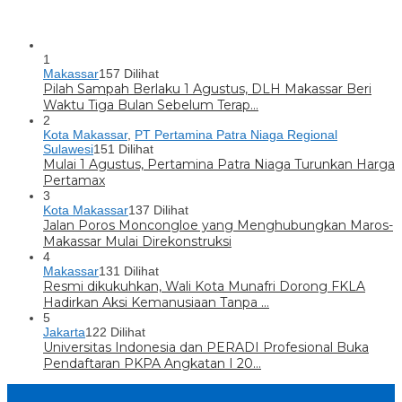
1
Makassar
157 Dilihat
Pilah Sampah Berlaku 1 Agustus, DLH Makassar Beri
Waktu Tiga Bulan Sebelum Terap…
2
Kota Makassar
,
PT Pertamina Patra Niaga Regional
Sulawesi
151 Dilihat
Mulai 1 Agustus, Pertamina Patra Niaga Turunkan Harga
Pertamax
3
Kota Makassar
137 Dilihat
Jalan Poros Moncongloe yang Menghubungkan Maros-
Makassar Mulai Direkonstruksi
4
Makassar
131 Dilihat
Resmi dikukuhkan, Wali Kota Munafri Dorong FKLA
Hadirkan Aksi Kemanusiaan Tanpa …
5
Jakarta
122 Dilihat
Universitas Indonesia dan PERADI Profesional Buka
Pendaftaran PKPA Angkatan I 20…