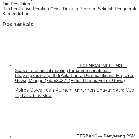
Tim Pesakitan
Pos berikutnya
Pemkab Gowa Dukung Program Sekolah Penggerak
Kemendikbud
Pos terkait
TECHNICAL MEETING---
Suasana technical meeting turnamen sepak bola
Bhayangkara Cup III di Aula Endra Dharmalaksana Mapolres
Gowa, Minggu (29/5/2022).(Foto : Humas Polres Gowa)
Polres Gowa Tuan Rumah Turnamen Bhayangkara Cup
III, Diikuti 15 Klub
TERBANG--- Penyerang PSM