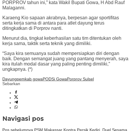
PORPROV tahun ini,” kata Wakil Bupati Gowa, H Abd Rauf
Malaganni.
Karaeng Kio sapaan akrabnya, berpesan agar sportifitas
serta kerja sama di antara para atlet dayung terus
ditingkatkan di Porprov nanti.
Menurut dia, tingkat keberhasilan satu tim ditentukan oleh
kerja sama, taktik serta teknik yang dimiliki.
“Saya kira semuanya sudah mempersiapkan diri dengan
baik. Dengan semangat juang yang pantang menyerah, saya
kira itulah modal dasar yang paling penting dimiliki,”
ungkapnya. (*)
Dayung
pemkab gowa
PODSi Gowa
Porprov Sulsel
Sebarkan
Navigasi pos
Pos sebelumnya
PSM Makassar Kontra Persik Kediri, Duel Sesama