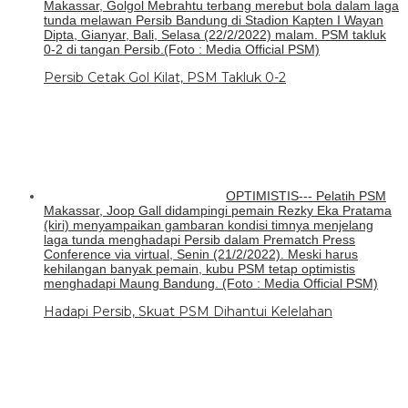
Makassar, Golgol Mebrahtu terbang merebut bola dalam laga
tunda melawan Persib Bandung di Stadion Kapten I Wayan
Dipta, Gianyar, Bali, Selasa (22/2/2022) malam. PSM takluk
0-2 di tangan Persib.(Foto : Media Official PSM)
Persib Cetak Gol Kilat, PSM Takluk 0-2
OPTIMISTIS--- Pelatih PSM
Makassar, Joop Gall didampingi pemain Rezky Eka Pratama
(kiri) menyampaikan gambaran kondisi timnya menjelang
laga tunda menghadapi Persib dalam Prematch Press
Conference via virtual, Senin (21/2/2022). Meski harus
kehilangan banyak pemain, kubu PSM tetap optimistis
menghadapi Maung Bandung. (Foto : Media Official PSM)
Hadapi Persib, Skuat PSM Dihantui Kelelahan