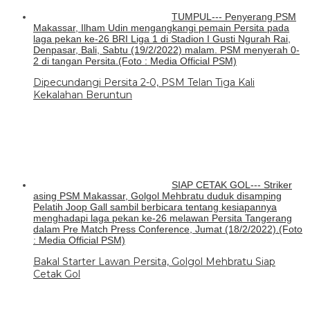
TUMPUL--- Penyerang PSM
Makassar, Ilham Udin mengangkangi pemain Persita pada
laga pekan ke-26 BRI Liga 1 di Stadion I Gusti Ngurah Rai,
Denpasar, Bali, Sabtu (19/2/2022) malam. PSM menyerah 0-
2 di tangan Persita.(Foto : Media Official PSM)
Dipecundangi Persita 2-0, PSM Telan Tiga Kali
Kekalahan Beruntun
SIAP CETAK GOL--- Striker
asing PSM Makassar, Golgol Mehbratu duduk disamping
Pelatih Joop Gall sambil berbicara tentang kesiapannya
menghadapi laga pekan ke-26 melawan Persita Tangerang
dalam Pre Match Press Conference, Jumat (18/2/2022).(Foto
: Media Official PSM)
Bakal Starter Lawan Persita, Golgol Mehbratu Siap
Cetak Gol